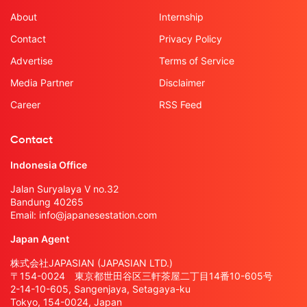
About
Internship
Contact
Privacy Policy
Advertise
Terms of Service
Media Partner
Disclaimer
Career
RSS Feed
Contact
Indonesia Office
Jalan Suryalaya V no.32
Bandung 40265
Email:
info@japanesestation.com
Japan Agent
株式会社JAPASIAN (JAPASIAN LTD.)
〒154-0024 東京都世田谷区三軒茶屋二丁目14番10-605号
2-14-10-605, Sangenjaya, Setagaya-ku
Tokyo, 154-0024, Japan