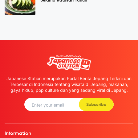
Selama Ratusan Tahun
Japanese Station merupakan Portal Berita Jepang Terkini dan
Terbesar di Indonesia tentang wisata di Jepang, makanan,
gaya hidup, pop culture dan yang sedang viral di Jepang.
Subscribe
Information