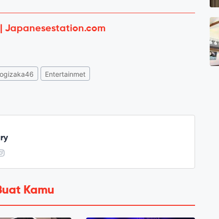
 | Japanesestation.com
ogizaka46
Entertainmet
ry
Buat Kamu