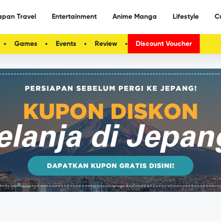
apan Travel
Entertainment
Anime Manga
Lifestyle
C
Games
Events
Review
Discount Voucher