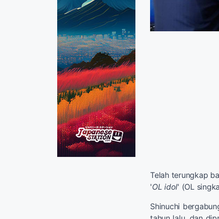
Telah terungkap 
'
OL idol
' (OL singk
Shinuchi bergabun
tahun lalu, dan di