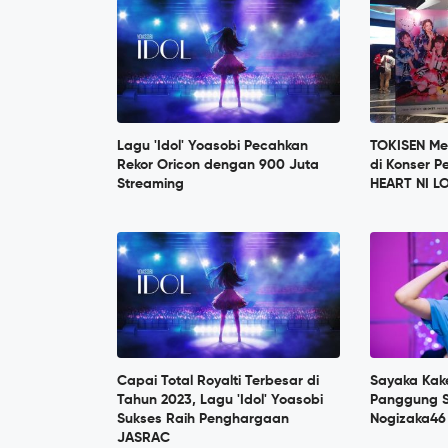
Lagu 'Idol' Yoasobi Pecahkan
TOKISEN Me
Rekor Oricon dengan 900 Juta
di Konser P
Streaming
HEART NI L
Capai Total Royalti Terbesar di
Sayaka Kak
Tahun 2023, Lagu 'Idol' Yoasobi
Panggung S
Sukses Raih Penghargaan
Nogizaka46
JASRAC