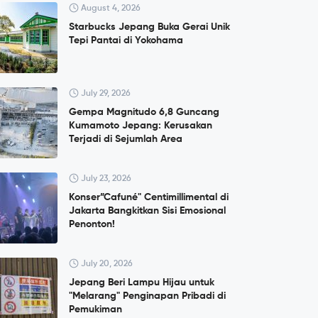
August 4, 2026
Starbucks Jepang Buka Gerai Unik
Tepi Pantai di Yokohama
July 29, 2026
Gempa Magnitudo 6,8 Guncang
Kumamoto Jepang: Kerusakan
Terjadi di Sejumlah Area
July 23, 2026
Konser”Cafuné" Centimillimental di
Jakarta Bangkitkan Sisi Emosional
Penonton!
July 20, 2026
Jepang Beri Lampu Hijau untuk
"Melarang" Penginapan Pribadi di
Pemukiman