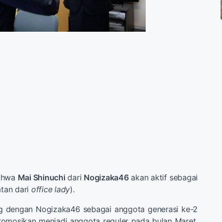
bahwa
Mai Shinuchi
dari
Nogizaka46
akan aktif sebagai
atan dari
office lady
).
g dengan Nogizaka46 sebagai anggota generasi ke-2
promosikan menjadi anggota reguler pada bulan Maret.