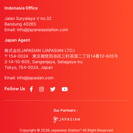
Indonesia Office
Jalan Suryalaya V no.32
Bandung 40265
Email:
info@japanesestation.com
Japan Agent
株式会社JAPASIAN (JAPASIAN LTD.)
〒154-0024 東京都世田谷区三軒茶屋二丁目14番10-605号
2-14-10-605, Sangenjaya, Setagaya-ku
Tokyo, 154-0024, Japan
Email:
info@japasian.com
Follow Us
Our Partners :
Copyright © 2026 Japanese Station™ All Right Reserved.