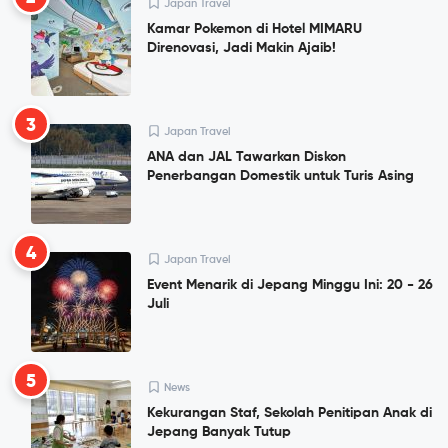
Japan Travel
Kamar Pokemon di Hotel MIMARU
Direnovasi, Jadi Makin Ajaib!
3
Japan Travel
ANA dan JAL Tawarkan Diskon
Penerbangan Domestik untuk Turis Asing
4
Japan Travel
Event Menarik di Jepang Minggu Ini: 20 - 26
Juli
5
News
Kekurangan Staf, Sekolah Penitipan Anak di
Jepang Banyak Tutup