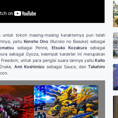
a untuk tokoh masing-masing karakternya pun telah
mnya, yaitu
Kensho Ono
(Kuroko no Basuke) sebagai
omatsu
sebagai Penne,
Etsuko Kozakura
sebagai
mura sebagai Gyoza, keempat karakter ini merupakan
reedom, untuk para pengisi suara lainnya yaitu
Kaito
Drake,
Ami Koshimizu
sebagai Sauce,
dan
Takahiro
con.