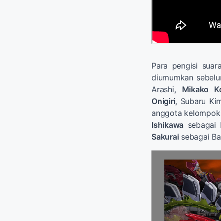
Para pengisi suar
diumumkan sebelu
Arashi,
Mikako K
Onigiri
, Subaru Ki
anggota kelompok F
Ishikawa
sebagai 
Sakurai
sebagai Ba