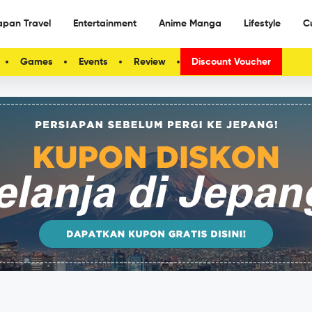
apan Travel
Entertainment
Anime Manga
Lifestyle
C
Games
Events
Review
Discount Voucher