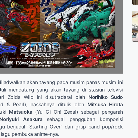
dijadwalkan akan tayang pada musim panas musim ini
uli mendatang yang akan tayang di stasiun televisi
i Zoids Wild ini disutradarai oleh
Norihiko Sudo
 & Pearl), naskahnya ditulis oleh
Mitsuka Hirota
uki Matsuoka
(Yu Gi Oh! Zexal) sebagai pengarah
Noriyuki Asakura
sebagai penggubah komposisi
gu berjudul "Starting Over" dari grup band pop/rock
 lagu pembuka anime-nya.