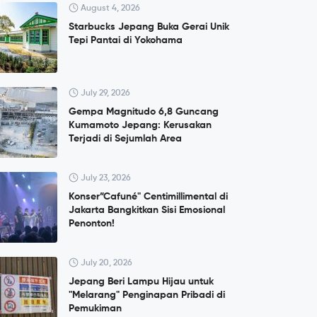
August 4, 2026
Starbucks Jepang Buka Gerai Unik
Tepi Pantai di Yokohama
July 29, 2026
Gempa Magnitudo 6,8 Guncang
Kumamoto Jepang: Kerusakan
Terjadi di Sejumlah Area
July 23, 2026
Konser”Cafuné" Centimillimental di
Jakarta Bangkitkan Sisi Emosional
Penonton!
July 20, 2026
Jepang Beri Lampu Hijau untuk
"Melarang" Penginapan Pribadi di
Pemukiman