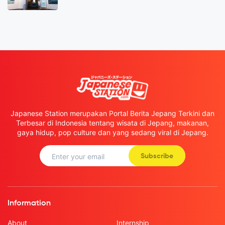
Japanese Station merupakan Portal Berita Jepang Terkini dan
Terbesar di Indonesia tentang wisata di Jepang, makanan,
gaya hidup, pop culture dan yang sedang viral di Jepang.
Subscribe
Information
About
Internship