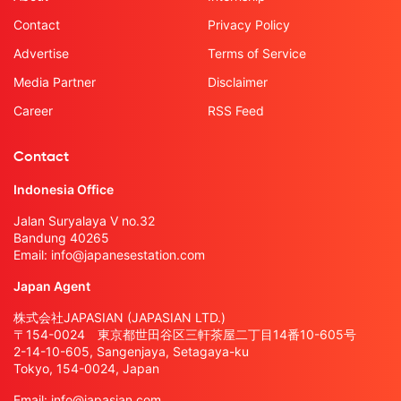
Contact
Privacy Policy
Advertise
Terms of Service
Media Partner
Disclaimer
Career
RSS Feed
Contact
Indonesia Office
Jalan Suryalaya V no.32
Bandung 40265
Email:
info@japanesestation.com
Japan Agent
株式会社JAPASIAN (JAPASIAN LTD.)
〒154-0024 東京都世田谷区三軒茶屋二丁目14番10-605号
2-14-10-605, Sangenjaya, Setagaya-ku
Tokyo, 154-0024, Japan
Email:
info@japasian.com