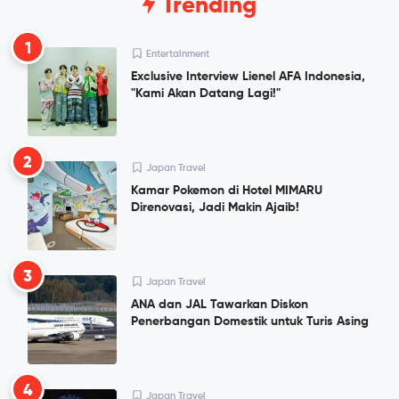
Trending
1
Entertainment
Exclusive Interview Lienel AFA Indonesia,
"Kami Akan Datang Lagi!"
2
Japan Travel
Kamar Pokemon di Hotel MIMARU
Direnovasi, Jadi Makin Ajaib!
3
Japan Travel
ANA dan JAL Tawarkan Diskon
Penerbangan Domestik untuk Turis Asing
4
Japan Travel