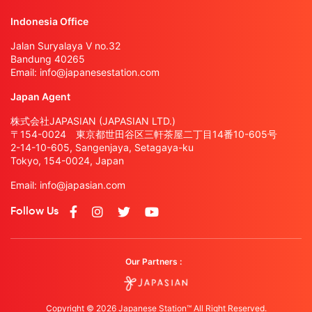
Indonesia Office
Jalan Suryalaya V no.32
Bandung 40265
Email:
info@japanesestation.com
Japan Agent
株式会社JAPASIAN (JAPASIAN LTD.)
〒154-0024 東京都世田谷区三軒茶屋二丁目14番10-605号
2-14-10-605, Sangenjaya, Setagaya-ku
Tokyo, 154-0024, Japan
Email:
info@japasian.com
Follow Us
Our Partners :
Copyright © 2026 Japanese Station™ All Right Reserved.