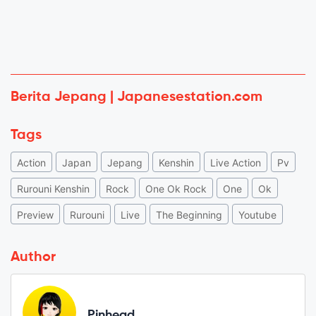
Berita Jepang | Japanesestation.com
Tags
Action
Japan
Jepang
Kenshin
Live Action
Pv
Rurouni Kenshin
Rock
One Ok Rock
One
Ok
Preview
Rurouni
Live
The Beginning
Youtube
Author
Pinhead