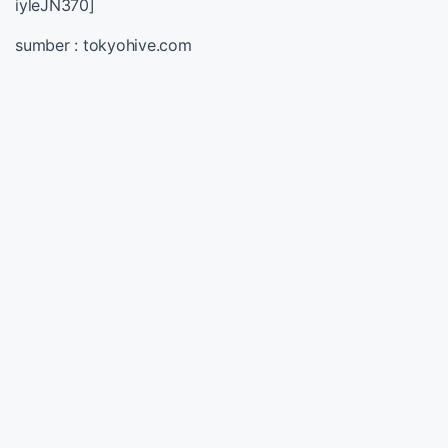
iyleJN370]
sumber : tokyohive.com