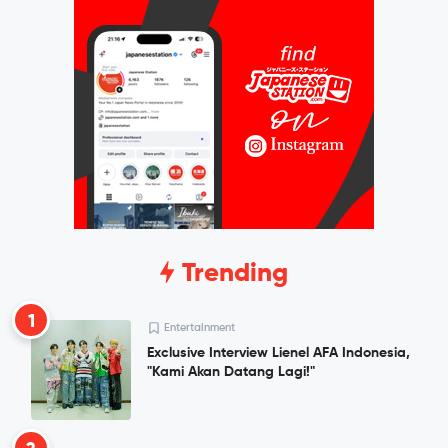
Trending
1
Entertainment
Exclusive Interview Lienel AFA Indonesia,
"Kami Akan Datang Lagi!"