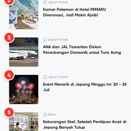
2
Japan Travel
Kamar Pokemon di Hotel MIMARU
Direnovasi, Jadi Makin Ajaib!
3
Japan Travel
ANA dan JAL Tawarkan Diskon
Penerbangan Domestik untuk Turis Asing
4
Japan Travel
Event Menarik di Jepang Minggu Ini: 20 - 26
Juli
5
News
Kekurangan Staf, Sekolah Penitipan Anak di
Jepang Banyak Tutup