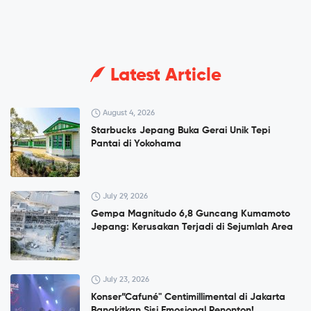
Latest Article
August 4, 2026
Starbucks Jepang Buka Gerai Unik Tepi
Pantai di Yokohama
July 29, 2026
Gempa Magnitudo 6,8 Guncang Kumamoto
Jepang: Kerusakan Terjadi di Sejumlah Area
July 23, 2026
Konser”Cafuné" Centimillimental di Jakarta
Bangkitkan Sisi Emosional Penonton!