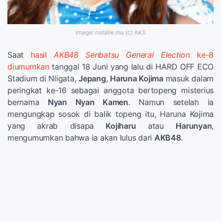
image: natalie.mu (c) AKS
Saat
hasil
AKB48 Senbatsu General Election
ke-8
diumumkan
tanggal 18 Juni yang lalu di HARD OFF ECO
Stadium di Niigata,
Jepang
,
Haruna Kojima
masuk dalam
peringkat ke-16 sebagai anggota bertopeng misterius
bernama
Nyan Nyan Kamen
. Namun setelah ia
mengungkap sosok di balik topeng itu, Haruna Kojima
yang akrab disapa
Kojiharu
atau
Harunyan
,
mengumumkan bahwa ia akan lulus dari
AKB48
.