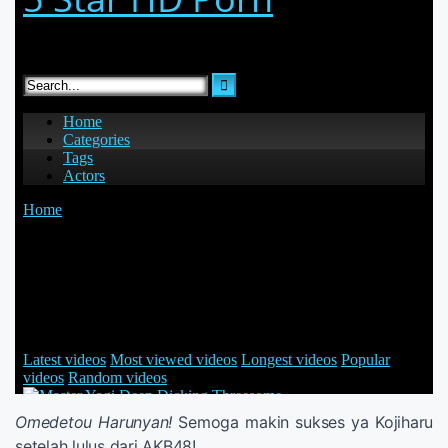
Omedetou Harunyan!
Semoga makin sukses ya Kojiharu
setelah lulus dari AKB48!