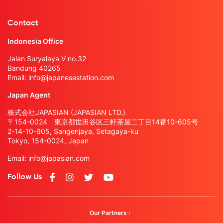
Contact
Indonesia Office
Jalan Suryalaya V no.32
Bandung 40265
Email:
info@japanesestation.com
Japan Agent
株式会社JAPASIAN (JAPASIAN LTD.)
〒154-0024 東京都世田谷区三軒茶屋二丁目14番10-605号
2-14-10-605, Sangenjaya, Setagaya-ku
Tokyo, 154-0024, Japan
Email:
info@japasian.com
Follow Us
Our Partners :