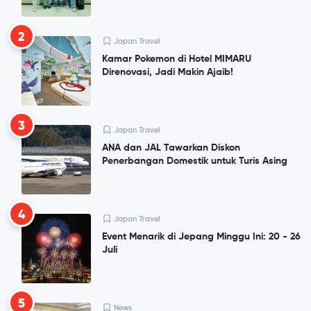
2
Japan Travel
Kamar Pokemon di Hotel MIMARU
Direnovasi, Jadi Makin Ajaib!
3
Japan Travel
ANA dan JAL Tawarkan Diskon
Penerbangan Domestik untuk Turis Asing
4
Japan Travel
Event Menarik di Jepang Minggu Ini: 20 - 26
Juli
5
News