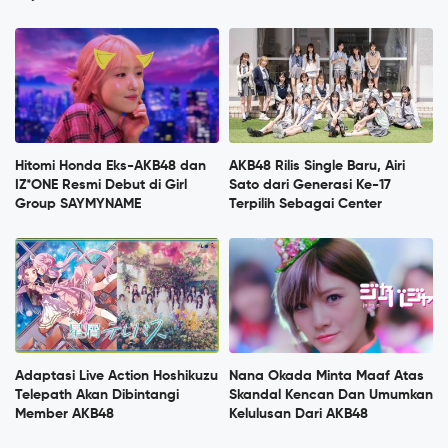
Hitomi Honda Eks-AKB48 dan
AKB48 Rilis Single Baru, Airi
IZ*ONE Resmi Debut di Girl
Sato dari Generasi Ke-17
Group SAYMYNAME
Terpilih Sebagai Center
Adaptasi Live Action Hoshikuzu
Nana Okada Minta Maaf Atas
Telepath Akan Dibintangi
Skandal Kencan Dan Umumkan
Member AKB48
Kelulusan Dari AKB48