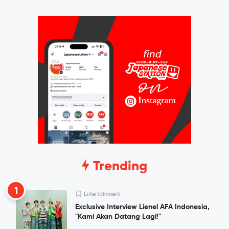
Trending
1
Entertainment
Exclusive Interview Lienel AFA Indonesia,
"Kami Akan Datang Lagi!"