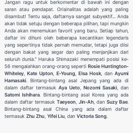
Jangan ragu untuk berkomentar di bawah ini dengan
saran atau pendapat. Orisinalitas adalah yang paling
disambut! Tentu saja, daftarnya sangat subyektif... Anda
akan tidak setuju dengan beberapa pilihan, tapi mungkin
Anda akan menemukan favorit yang baru. Setiap tahun,
daftar ini dihuni oleh beberapa kecantikan legendaris
yang sepertinya tidak pernah memudar, tetapi juga diisi
dengan bakat yang segar dan paling menjanjikan dari
seluruh dunia." Haruka Shimazaki menempati posisi ke-
56 mengalahkan orang-orang seperti
Rosie Huntington-
Whiteley
,
Kate Upton
,
E-Young
,
Elsa Hosk
, dan
Ayumi
Hamasaki
. Bintang-bintang asal Jepang yang ada di
dalam daftar termasuk
Aya Ueto
,
Nozomi Sasaki
, dan
Satomi Ishihara
. Bintang-bintang asal Korea yang ada
dalam daftar termasuk
Taeyeon
,
Jin-Ah
, dan
Suzy Bae
.
Bintang-bintang asal China yang ada dalam daftar
termasuk
Zhu Zhu
,
Yifei Liu
, dan
Victoria Song
.