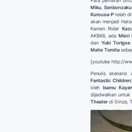
Para pemeran untu
Miku
,
Senbonzaku
Kurousa-P
telah d
akan menjadi Hats
Kamen Rider
Kazu
AKB48, ada
Miori
dan
Yuki Torigoe
Maho Tomita
seba
[youtube http://
Penulis skenario
Fantastic Children
oleh
Isamu Kaya
dijadwalkan untuk
Theater
di Ginza, 