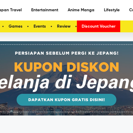
apan Travel
Entertainment
Anime Manga
Lifestyle
C
Games
Events
Review
Discount Voucher