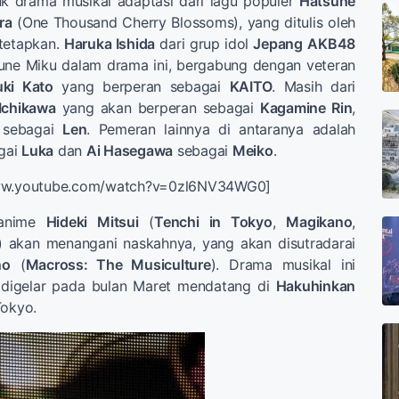
k drama musikal adaptasi dari lagu populer
Hatsune
ra
(One Thousand Cherry Blossoms), yang ditulis oleh
itetapkan.
Haruka Ishida
dari grup idol
Jepang
AKB48
une Miku dalam drama ini, bergabung dengan veteran
ki Kato
yang berperan sebagai
KAITO
. Masih dari
 Ichikawa
yang akan berperan sebagai
Kagamine Rin
,
sebagai
Len
. Pemeran lainnya di antaranya adalah
gai
Luka
dan
Ai Hasegawa
sebagai
Meiko
.
www.youtube.com/watch?v=0zl6NV34WG0]
 anime
Hideki Mitsui
(
Tenchi in Tokyo
,
Magikano
,
) akan menangani naskahnya, yang akan disutradarai
no
(
Macross: The Musiculture
). Drama musikal ini
 digelar pada bulan Maret mendatang di
Hakuhinkan
Tokyo.