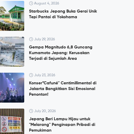
August 4, 2026
Starbucks Jepang Buka Gerai Unik
Tepi Pantai di Yokohama
July 29, 2026
Gempa Magnitudo 6,8 Guncang
Kumamoto Jepang: Kerusakan
Terjadi di Sejumlah Area
July 23, 2026
Konser”Cafuné" Centimillimental di
Jakarta Bangkitkan Sisi Emosional
Penonton!
July 20, 2026
Jepang Beri Lampu Hijau untuk
"Melarang" Penginapan Pribadi di
Pemukiman