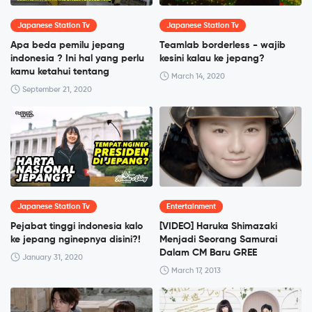
Japanese Station Tv
Japanese Station Tv
Apa beda pemilu jepang
Teamlab borderless - wajib
indonesia ? Ini hal yang perlu
kesini kalau ke jepang?
kamu ketahui tentang
March 14, 2020
September 21, 2020
Japanese Station Tv
Entertainment
Pejabat tinggi indonesia kalo
[VIDEO] Haruka Shimazaki
ke jepang nginepnya disini?!
Menjadi Seorang Samurai
Dalam CM Baru GREE
January 31, 2020
March 17, 2013