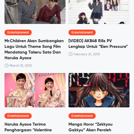
Entertainment
Entertainment
Mr.Children Akan Sumbangkan
[VIDEO] AKB48 Rilis PV
Lagu Untuk Theme Song Film
Lengkap Untuk “Eien Pressure”
Mendatang Takeru Sato Dan
February 21, 2013
Haruka Ayase
March 15, 2013
Entertainment
Entertainment
Haruka Ayase Terima
Manga Horor “Zekkyou
Penghargaan ‘Valentine
Gakkyu” Akan Peroleh