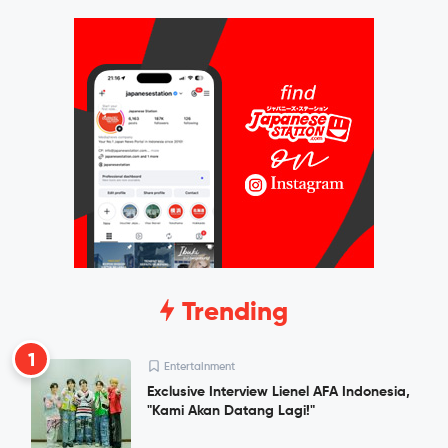
Trending
1
Entertainment
Exclusive Interview Lienel AFA Indonesia,
"Kami Akan Datang Lagi!"