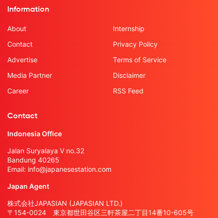
Information
About
Internship
Contact
Privacy Policy
Advertise
Terms of Service
Media Partner
Disclaimer
Career
RSS Feed
Contact
Indonesia Office
Jalan Suryalaya V no.32
Bandung 40265
Email:
info@japanesestation.com
Japan Agent
株式会社JAPASIAN (JAPASIAN LTD.)
〒154-0024 東京都世田谷区三軒茶屋二丁目14番10-605号