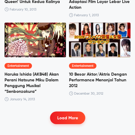
Queen’ Untuk Kedua Kalinya
Adaptasi Film Layar Lebar Live
Action
February 10, 2013
February 1, 2013
Entertainment
Entertainment
Haruka Ishida (AKB48) Akan
10 Besar Aktor/Aktris Dengan
Perani Hatsune Miku Dalam
Performance Menonjol Tahun
Panggung Musikal
2012
“Senbonzakura”
December 30, 2012
January 14, 2013
Load More