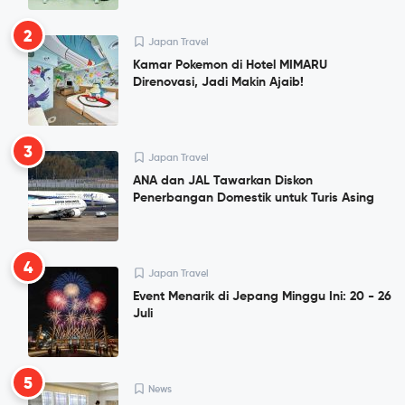
2
Japan Travel
Kamar Pokemon di Hotel MIMARU
Direnovasi, Jadi Makin Ajaib!
3
Japan Travel
ANA dan JAL Tawarkan Diskon
Penerbangan Domestik untuk Turis Asing
4
Japan Travel
Event Menarik di Jepang Minggu Ini: 20 - 26
Juli
5
News