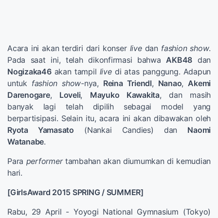
Acara ini
akan
terdiri dari
konser
live
dan
fashion show
.
Pada saat ini
, telah dikonfirmasi
bahwa
AKB48
dan
Nogizaka46
akan
tampil
live
di atas panggung
.
Adapun
untuk
fashion show-
nya
,
Reina
Triendl
,
Nanao
,
Akemi
Darenogare
,
Loveli
,
Mayuko
Kawakita
,
dan masih
banyak lagi
telah
dipilih
sebagai
model
yang
berpartisipasi
.
Selain itu
,
acara ini
akan dibawakan oleh
Ryota
Yamasato
(
Nankai
Candies
)
dan
Naomi
Watanabe
.
Para
performer
tambahan
akan diumumkan
di kemudian
hari
.
[
GirlsAward
2015
SPRING
/
SUMMER
]
Rabu, 29 April
-
Yoyogi
National Gymnasium
(
Tokyo)