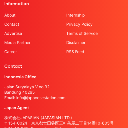
Information
About
Internship
Contact
Privacy Policy
Advertise
Terms of Service
Media Partner
Disclaimer
Career
RSS Feed
Contact
Indonesia Office
Jalan Suryalaya V no.32
Bandung 40265
Email:
info@japanesestation.com
Japan Agent
株式会社JAPASIAN (JAPASIAN LTD.)
〒154-0024 東京都世田谷区三軒茶屋二丁目14番10-605号