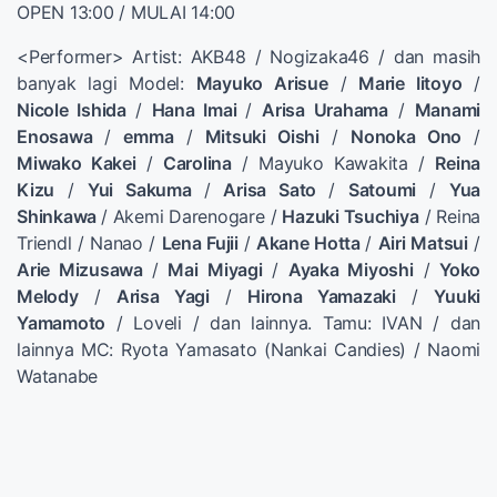
OPEN
13:00
/
MULAI
14:00
<
Performer>
Artist
:
AKB48
/
Nogizaka46
/
dan masih
banyak lagi
Model
:
Mayuko
Arisue
/
Marie
Iitoyo
/
Nicole
Ishida
/
Hana
Imai
/
Arisa
Urahama
/
Manami
Enosawa
/
emma
/
Mitsuki
Oishi
/
Nonoka
Ono
/
Miwako
Kakei
/
Carolina
/
Mayuko
Kawakita
/
Reina
Kizu
/
Yui
Sakuma
/
Arisa
Sato
/
Satoumi
/
Yua
Shinkawa
/
Akemi
Darenogare
/
Hazuki
Tsuchiya
/
Reina
Triendl
/
Nanao
/
Lena
Fujii
/
Akane
Hotta
/
Airi
Matsui
/
Arie
Mizusawa
/
Mai
Miyagi
/
Ayaka
Miyoshi
/
Yoko
Melody
/
Arisa
Yagi
/
Hirona
Yamazaki
/
Yuuki
Yamamoto
/
Loveli
/
dan lainnya.
Tamu
:
IVAN
/
dan
lainnya
MC
:
Ryota
Yamasato
(
Nankai
Candies
)
/
Naomi
Watanabe