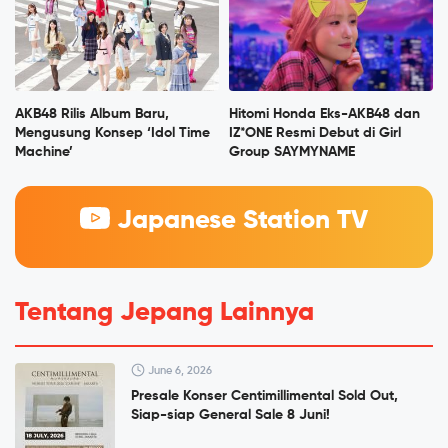
AKB48 Rilis Album Baru,
Hitomi Honda Eks-AKB48 dan
Mengusung Konsep ‘Idol Time
IZ*ONE Resmi Debut di Girl
Machine’
Group SAYMYNAME
Japanese Station TV
Tentang Jepang Lainnya
June 6, 2026
Presale Konser Centimillimental Sold Out,
Siap-siap General Sale 8 Juni!