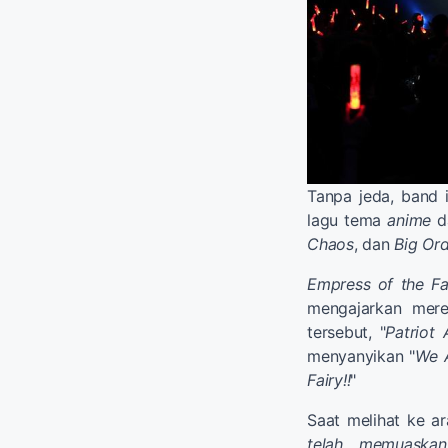
Tanpa jeda, band i
lagu tema
anime
d
Chaos
, dan
Big Or
Empress of the Fa
mengajarkan mere
tersebut, "
Patriot
menyanyikan "
We A
Fairy!!
"
Saat melihat ke a
telah... memuaskan