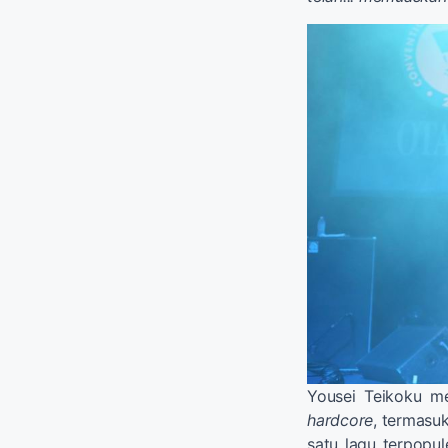
Yousei Teikoku m
hardcore
, termasu
satu lagu terpopul