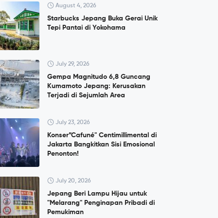
August 4, 2026
Starbucks Jepang Buka Gerai Unik
Tepi Pantai di Yokohama
July 29, 2026
Gempa Magnitudo 6,8 Guncang
Kumamoto Jepang: Kerusakan
Terjadi di Sejumlah Area
July 23, 2026
Konser”Cafuné" Centimillimental di
Jakarta Bangkitkan Sisi Emosional
Penonton!
July 20, 2026
Jepang Beri Lampu Hijau untuk
"Melarang" Penginapan Pribadi di
Pemukiman