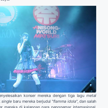
enyelesaikan konser mereka dengan tiga lagu
metal
k
single
baru mereka berjudul "
flamma idola
", dan salah
er mereka di kalangan para penggemar internasional,