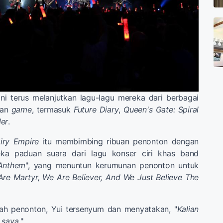
ni terus melanjutkan lagu-lagu mereka dari berbagai
an
game
, termasuk
Future Diary
,
Queen's Gate: Spiral
der
.
iry Empire
itu membimbing ribuan penonton dengan
ka paduan suara dari lagu konser ciri khas band
 Anthem
", yang menuntun kerumunan penonton untuk
re Martyr, We Are Believer, And We Just Believe The
rah penonton, Yui tersenyum dan menyatakan, "
Kalian
 saya.
"