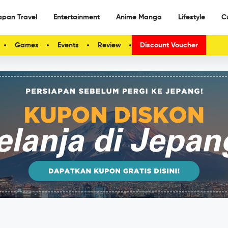
apan Travel
Entertainment
Anime Manga
Lifestyle
C
Games
Events
Review
Discount Voucher