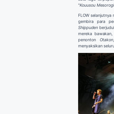
"
Kouusou Mesorog
FLOW selanjutnya m
gembira para p
Shippuden
berjudul
mereka bawakan, 
penonton
Otakon
menyaksikan selur