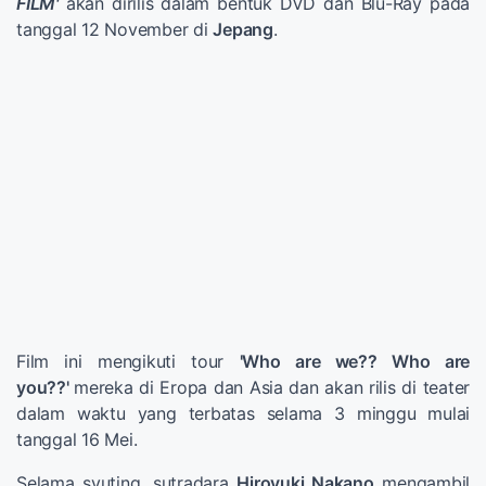
FILM'
akan dirilis dalam bentuk DVD dan Blu-Ray pada
tanggal 12 November di
Jepang
.
Film ini mengikuti tour
'Who are we?? Who are
you??'
mereka di Eropa dan Asia dan akan rilis di teater
dalam waktu yang terbatas selama 3 minggu mulai
tanggal 16 Mei.
Selama syuting, sutradara
Hiroyuki Nakano
mengambil