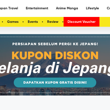
apan Travel
Entertainment
Anime Manga
Lifestyle
C
Games
Events
Review
Discount Voucher