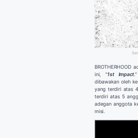
Sam
BROTHERHOOD adal
ini, "
1st Impact
.
dibawakan oleh ke
yang terdiri atas
terdiri atas 5 ang
adegan anggota ke
misi.