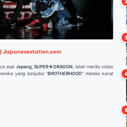
 | Japanesestation.com
ce
asal
Jepang
,
SUPER★DRAGON
, telah merilis video
mereka yang berjudul "
BROTHERHOOD
" melalui kanal