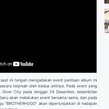
at ini tengah mengadakan
event
perilisan album ini
 secara terpisah oleh kedua unitnya. Pada
event
yang
o Diver City pada tanggal 24 Desember, kesembilan
 baru akan melakukan
event
bersama-sama, dan pada
lagu "BROTHERHOOD" akan dipertunjukkan di hadapan