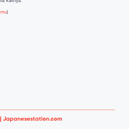
ma kalinya.
e.mu
)
 | Japanesestation.com