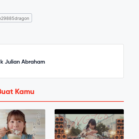
e29885dragon
ck Julian Abraham
Buat Kamu