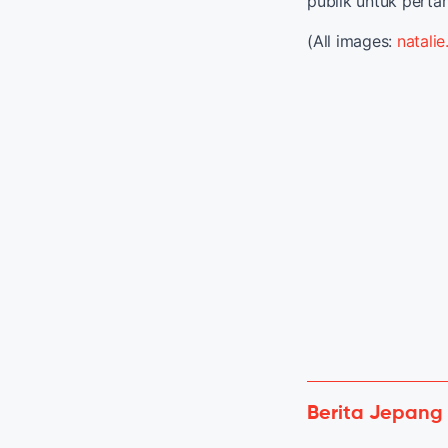
publik untuk perta
(All images:
natali
Berita Jepang