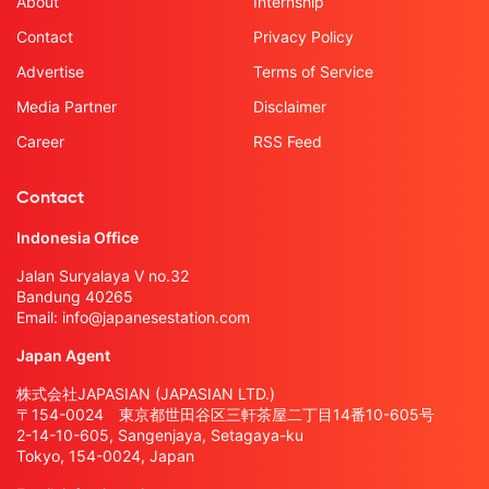
About
Internship
Contact
Privacy Policy
Advertise
Terms of Service
Media Partner
Disclaimer
Career
RSS Feed
Contact
Indonesia Office
Jalan Suryalaya V no.32
Bandung 40265
Email:
info@japanesestation.com
Japan Agent
株式会社JAPASIAN (JAPASIAN LTD.)
〒154-0024 東京都世田谷区三軒茶屋二丁目14番10-605号
2-14-10-605, Sangenjaya, Setagaya-ku
Tokyo, 154-0024, Japan