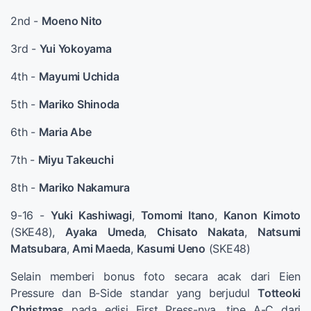
2nd -
Moeno Nito
3rd -
Yui Yokoyama
4th -
Mayumi Uchida
5th -
Mariko Shinoda
6th -
Maria Abe
7th -
Miyu Takeuchi
8th -
Mariko Nakamura
9-16 -
Yuki Kashiwagi
,
Tomomi Itano
,
Kanon Kimoto
(SKE48),
Ayaka Umeda
,
Chisato Nakata
,
Natsumi
Matsubara
,
Ami Maeda
,
Kasumi Ueno
(SKE48)
Selain memberi bonus foto secara acak dari Eien
Pressure dan B-Side standar yang berjudul
Totteoki
Christmas
pada edisi First Press-nya, tipe A-C dari