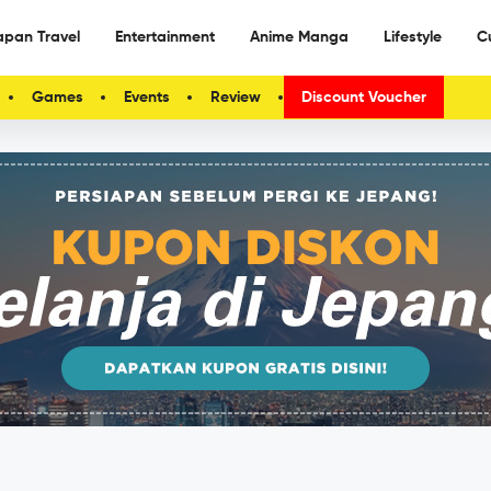
apan Travel
Entertainment
Anime Manga
Lifestyle
C
Games
Events
Review
Discount Voucher