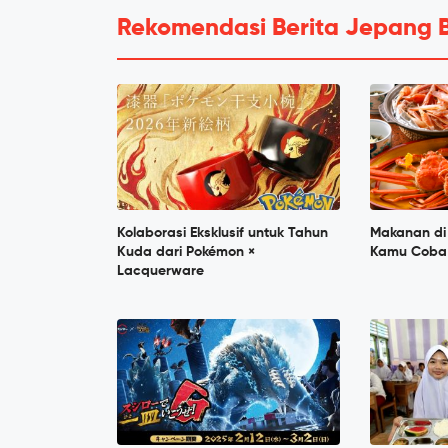
Rekomendasi Berita Jepang 
Kolaborasi Eksklusif untuk Tahun
Makanan di
Kuda dari Pokémon ×
Kamu Coba
Lacquerware