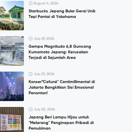
August 4, 2026
Starbucks Jepang Buka Gerai Unik
Tepi Pantai di Yokohama
July 29, 2026
Gempa Magnitudo 6,8 Guncang
Kumamoto Jepang: Kerusakan
Terjadi di Sejumlah Area
July 23, 2026
Konser”Cafuné" Centimillimental di
Jakarta Bangkitkan Sisi Emosional
Penonton!
July 20, 2026
Jepang Beri Lampu Hijau untuk
"Melarang" Penginapan Pribadi di
Pemukiman