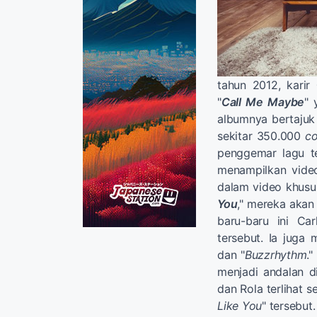
tahun 2012, karir
"
Call Me Maybe
" 
albumnya bertajuk
sekitar 350.000
c
penggemar lagu ter
menampilkan vid
dalam video khusus
You
," mereka akan
baru-baru ini C
tersebut. Ia juga 
dan "
Buzzrhythm
.
menjadi andalan 
dan Rola terlihat 
Like You
" tersebut