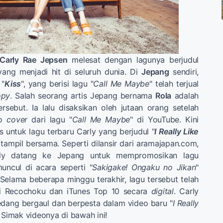
Carly Rae Jepsen
melesat dengan lagunya berjudul
yang menjadi hit di seluruh dunia. Di
Jepang
sendiri,
 "
Kiss
", yang berisi lagu "
Call Me Maybe
" telah terjual
opy
. Salah seorang artis Jepang bernama
Rola
adalah
sebut. Ia lalu disaksikan oleh jutaan orang setelah
eo
cover
dari lagu "
Call Me Maybe
" di YouTube. Kini
 untuk lagu terbaru Carly yang berjudul "
I Really Like
 tampil bersama. Seperti dilansir dari aramajapan.com,
arly datang ke Jepang untuk mempromosikan lagu
muncul di acara seperti "
Sakigake! Ongaku no Jikan
"
" Selama beberapa minggu terakhir, lagu tersebut telah
di Recochoku dan iTunes Top 10 secara
digital
. Carly
sedang bergaul dan berpesta dalam video baru "
I Really
. Simak videonya di bawah ini!