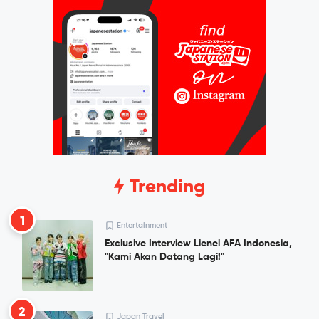
Trending
1
Entertainment
Exclusive Interview Lienel AFA Indonesia,
"Kami Akan Datang Lagi!"
2
Japan Travel