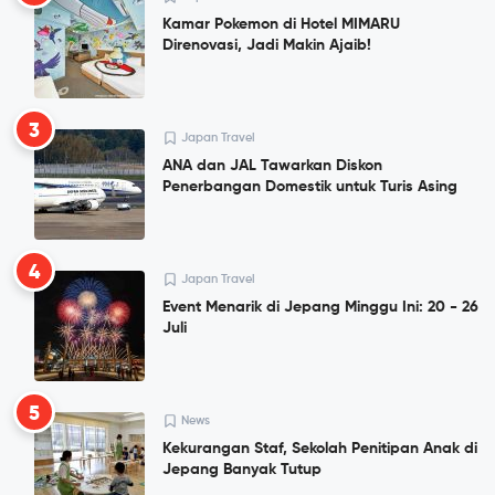
Kamar Pokemon di Hotel MIMARU
Direnovasi, Jadi Makin Ajaib!
3
Japan Travel
ANA dan JAL Tawarkan Diskon
Penerbangan Domestik untuk Turis Asing
4
Japan Travel
Event Menarik di Jepang Minggu Ini: 20 - 26
Juli
5
News
Kekurangan Staf, Sekolah Penitipan Anak di
Jepang Banyak Tutup