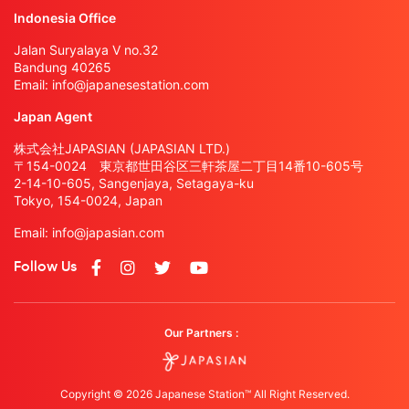
Indonesia Office
Jalan Suryalaya V no.32
Bandung 40265
Email:
info@japanesestation.com
Japan Agent
株式会社JAPASIAN (JAPASIAN LTD.)
〒154-0024 東京都世田谷区三軒茶屋二丁目14番10-605号
2-14-10-605, Sangenjaya, Setagaya-ku
Tokyo, 154-0024, Japan
Email:
info@japasian.com
Follow Us
Our Partners :
Copyright © 2026 Japanese Station™ All Right Reserved.