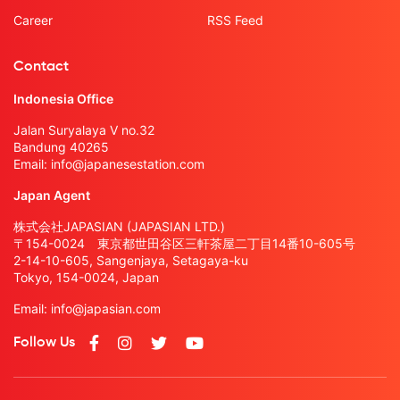
Career
RSS Feed
Contact
Indonesia Office
Jalan Suryalaya V no.32
Bandung 40265
Email:
info@japanesestation.com
Japan Agent
株式会社JAPASIAN (JAPASIAN LTD.)
〒154-0024 東京都世田谷区三軒茶屋二丁目14番10-605号
2-14-10-605, Sangenjaya, Setagaya-ku
Tokyo, 154-0024, Japan
Email:
info@japasian.com
Follow Us