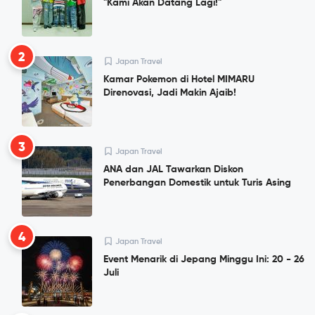
"Kami Akan Datang Lagi!"
2
Japan Travel
Kamar Pokemon di Hotel MIMARU
Direnovasi, Jadi Makin Ajaib!
3
Japan Travel
ANA dan JAL Tawarkan Diskon
Penerbangan Domestik untuk Turis Asing
4
Japan Travel
Event Menarik di Jepang Minggu Ini: 20 - 26
Juli