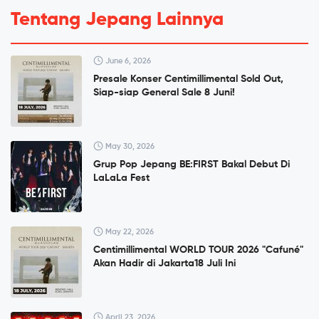
Tentang Jepang Lainnya
June 6, 2026
Presale Konser Centimillimental Sold Out,
Siap-siap General Sale 8 Juni!
May 30, 2026
Grup Pop Jepang BE:FIRST Bakal Debut Di
LaLaLa Fest
May 22, 2026
Centimillimental WORLD TOUR 2026 "Cafuné"
Akan Hadir di Jakarta18 Juli Ini
April 23, 2026