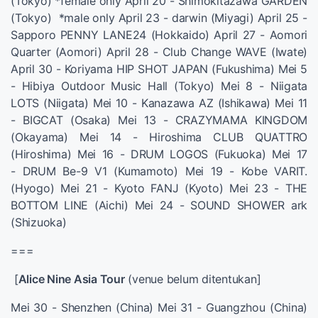
(Tokyo) *female only April 20 - Shimokitazawa GARDEN
(Tokyo) *male only April 23 - darwin (Miyagi) April 25 -
Sapporo PENNY LANE24 (Hokkaido) April 27 - Aomori
Quarter (Aomori) April 28 - Club Change WAVE (Iwate)
April 30 - Koriyama HIP SHOT JAPAN (Fukushima) Mei 5
- Hibiya Outdoor Music Hall (Tokyo) Mei 8 - Niigata
LOTS (Niigata) Mei 10 - Kanazawa AZ (Ishikawa) Mei 11
- BIGCAT (Osaka) Mei 13 - CRAZYMAMA KINGDOM
(Okayama) Mei 14 - Hiroshima CLUB QUATTRO
(Hiroshima) Mei 16 - DRUM LOGOS (Fukuoka) Mei 17
- DRUM Be-9 V1 (Kumamoto) Mei 19 - Kobe VARIT.
(Hyogo) Mei 21 - Kyoto FANJ (Kyoto) Mei 23 - THE
BOTTOM LINE (Aichi) Mei 24 - SOUND SHOWER ark
(Shizuoka)
===
[
Alice Nine Asia Tour
(venue belum ditentukan]
Mei 30 - Shenzhen (China) Mei 31 - Guangzhou (China)