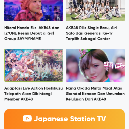
Hitomi Honda Eks-AKB48 dan
AKB48 Rilis Single Baru, Airi
IZ*ONE Resmi Debut di Girl
Sato dari Generasi Ke-17
Group SAYMYNAME
Terpilih Sebagai Center
Adaptasi Live Action Hoshikuzu
Nana Okada Minta Maaf Atas
Telepath Akan Dibintangi
Skandal Kencan Dan Umumkan
Member AKB48
Kelulusan Dari AKB48
Japanese Station TV