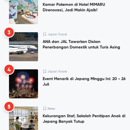
Kamar Pokemon di Hotel MIMARU
Direnovasi, Jadi Makin Ajaib!
3
Japan Travel
ANA dan JAL Tawarkan Diskon
Penerbangan Domestik untuk Turis Asing
4
Japan Travel
Event Menarik di Jepang Minggu Ini: 20 - 26
Juli
5
News
Kekurangan Staf, Sekolah Penitipan Anak di
Jepang Banyak Tutup