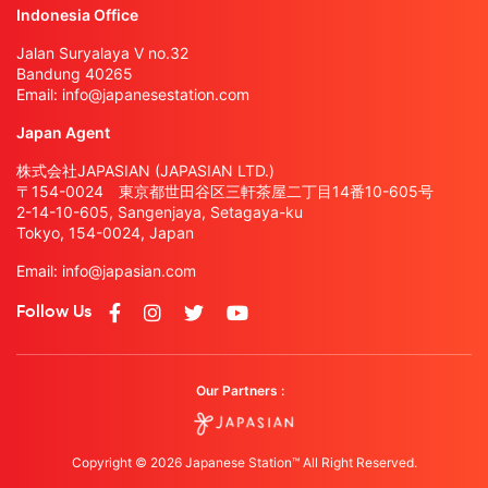
Indonesia Office
Jalan Suryalaya V no.32
Bandung 40265
Email:
info@japanesestation.com
Japan Agent
株式会社JAPASIAN (JAPASIAN LTD.)
〒154-0024 東京都世田谷区三軒茶屋二丁目14番10-605号
2-14-10-605, Sangenjaya, Setagaya-ku
Tokyo, 154-0024, Japan
Email:
info@japasian.com
Follow Us
Our Partners :
Copyright © 2026 Japanese Station™ All Right Reserved.