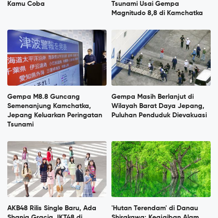
Kamu Coba
Tsunami Usai Gempa
Magnitudo 8,8 di Kamchatka
Gempa M8.8 Guncang
Gempa Masih Berlanjut di
Semenanjung Kamchatka,
Wilayah Barat Daya Jepang,
Jepang Keluarkan Peringatan
Puluhan Penduduk Dievakuasi
Tsunami
AKB48 Rilis Single Baru, Ada
'Hutan Terendam' di Danau
Shania Gracia JKT48 di
Shirakawa: Keajaiban Alam