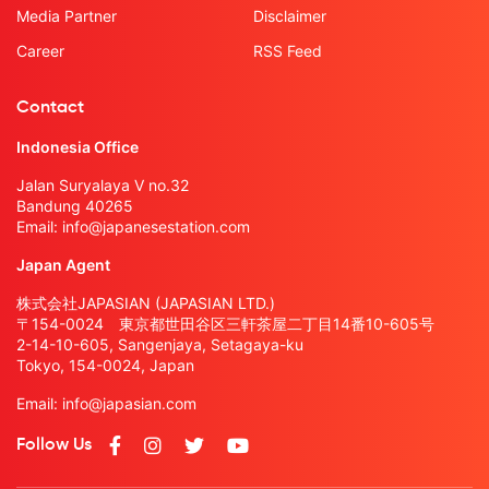
Media Partner
Disclaimer
Career
RSS Feed
Contact
Indonesia Office
Jalan Suryalaya V no.32
Bandung 40265
Email:
info@japanesestation.com
Japan Agent
株式会社JAPASIAN (JAPASIAN LTD.)
〒154-0024 東京都世田谷区三軒茶屋二丁目14番10-605号
2-14-10-605, Sangenjaya, Setagaya-ku
Tokyo, 154-0024, Japan
Email:
info@japasian.com
Follow Us