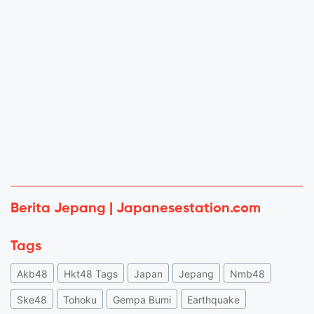
Berita Jepang | Japanesestation.com
Tags
Akb48
Hkt48 Tags
Japan
Jepang
Nmb48
Ske48
Tohoku
Gempa Bumi
Earthquake