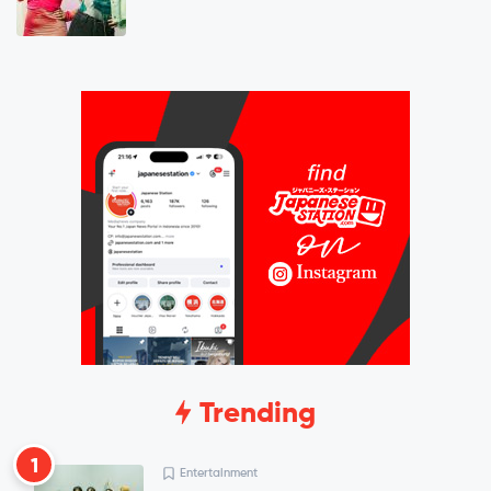
Trending
1
Entertainment