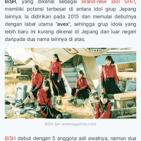
BiSH
, yang dikenal sebagai
Brand-new idol SHiT
,
memiliki potensi terbesar di antara idol grup Jepang
lainnya. Ia didirikan pada 2015 dan memulai debutnya
dengan label utama "
avex
", sehingga grup idola yang
lebih baru ini kurang dikenal di Jepang dan luar negeri
daripada dua nama lainnya di atas.
BiSH (jw-webmagazine.com)
BiSH
debut dengan 5 anggota asli awalnya, namun dua