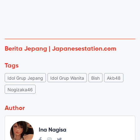
Berita Jepang | Japanesestation.com
Tags
Idol Grup Jepang
Idol Grup Wanita
Bish
Akb48
Nogizaka46
Author
Ina Nagisa