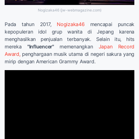
Nogizaka46 (jw-webmagazine.com)
Pada tahun 2017,
Nogizaka46
mencapai puncak
kepopuleran idol grup wanita di Jepang karena
menghasilkan penjualan terbanyak. Selain itu, hits
mereka
"Influencer"
memenangkan
Japan Record
Award,
penghargaan musik utama di negeri sakura yang
mirip dengan American Grammy Award.