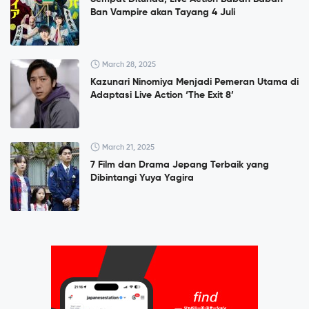
Ban Vampire akan Tayang 4 Juli
March 28, 2025
Kazunari Ninomiya Menjadi Pemeran Utama di
Adaptasi Live Action ‘The Exit 8’
March 21, 2025
7 Film dan Drama Jepang Terbaik yang
Dibintangi Yuya Yagira