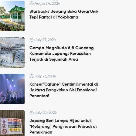
August 4, 2026
Starbucks Jepang Buka Gerai Unik
Tepi Pantai di Yokohama
July 29, 2026
Gempa Magnitudo 6,8 Guncang
Kumamoto Jepang: Kerusakan
Terjadi di Sejumlah Area
July 23, 2026
Konser”Cafuné" Centimillimental di
Jakarta Bangkitkan Sisi Emosional
Penonton!
July 20, 2026
Jepang Beri Lampu Hijau untuk
"Melarang" Penginapan Pribadi di
Pemukiman