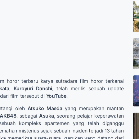
lm horor terbaru karya sutradara film horor terkenal
kata
,
Kuroyuri Danchi
, telah merilis sebuah update
 dari film tersebut di
YouTube
.
intangi oleh
Atsuko Maeda
yang merupakan mantan
AKB48
, sebagai
Asuka
, seorang pelajar keperawatan
sebuah kompleks apartemen yang telah diganggu
matian misterius sejak sebuah insiden terjadi 13 tahun
suka memeriksa suara-suara garukan yang datang dari