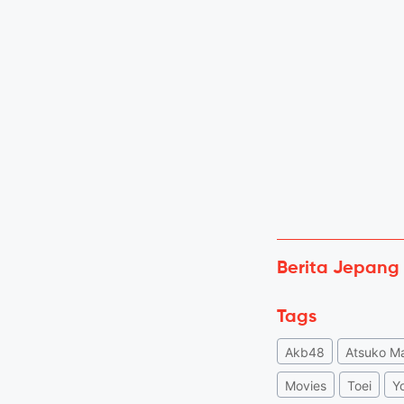
Berita Jepang
Tags
Akb48
Atsuko M
Movies
Toei
Y