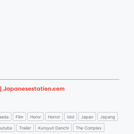
 | Japanesestation.com
aeda
Film
Horor
Horror
Idol
Japan
Jepang
outube
Trailer
Kuroyuri Danchi
The Complex