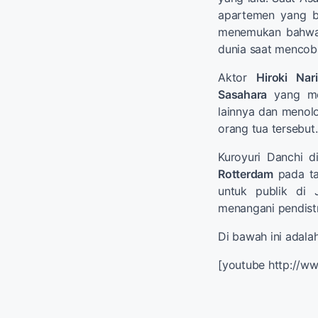
apartemen yang b
menemukan bahwa 
dunia saat mencob
Aktor
Hiroki Nar
Sasahara
yang mem
lainnya dan menol
orang tua tersebut.
Kuroyuri Danchi d
Rotterdam
pada ta
untuk publik di
menangani pendistr
Di bawah ini adalah
[youtube http://w