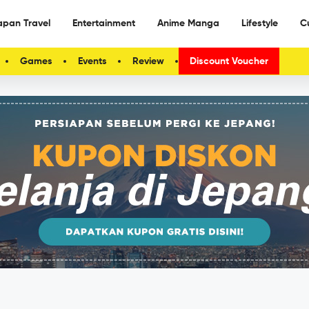
apan Travel
Entertainment
Anime Manga
Lifestyle
C
Games
Events
Review
Discount Voucher