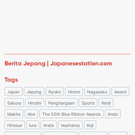
Berita Jepang | Japanesestation.com
Tags
Japan
Jepang
Ryoko
Hiromi
Nagasaku
Award
Sakura
Hiroshi
Penghargaan
Sports
Kenji
Makita
Abe
The 55th Blue Ribbon Awards
Ando
Hirosue
Iura
Arata
Iwamatsu
Koji