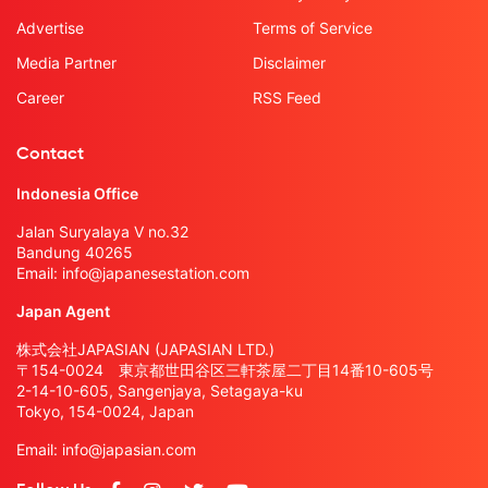
Advertise
Terms of Service
Media Partner
Disclaimer
Career
RSS Feed
Contact
Indonesia Office
Jalan Suryalaya V no.32
Bandung 40265
Email:
info@japanesestation.com
Japan Agent
株式会社JAPASIAN (JAPASIAN LTD.)
〒154-0024 東京都世田谷区三軒茶屋二丁目14番10-605号
2-14-10-605, Sangenjaya, Setagaya-ku
Tokyo, 154-0024, Japan
Email:
info@japasian.com