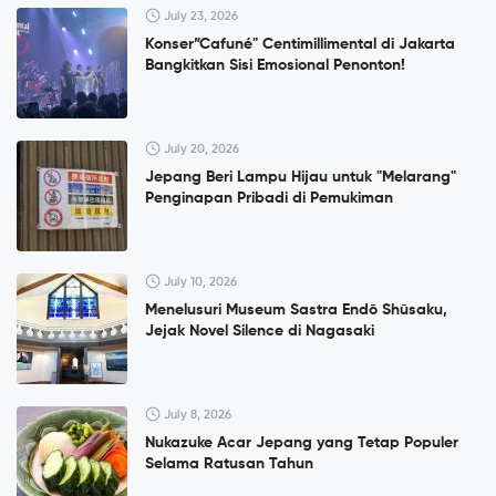
July 23, 2026
Konser”Cafuné" Centimillimental di Jakarta
Bangkitkan Sisi Emosional Penonton!
July 20, 2026
Jepang Beri Lampu Hijau untuk "Melarang"
Penginapan Pribadi di Pemukiman
July 10, 2026
Menelusuri Museum Sastra Endō Shūsaku,
Jejak Novel Silence di Nagasaki
July 8, 2026
Nukazuke Acar Jepang yang Tetap Populer
Selama Ratusan Tahun