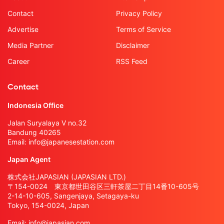
Contact
Privacy Policy
Advertise
Terms of Service
Media Partner
Disclaimer
Career
RSS Feed
Contact
Indonesia Office
Jalan Suryalaya V no.32
Bandung 40265
Email:
info@japanesestation.com
Japan Agent
株式会社JAPASIAN (JAPASIAN LTD.)
〒154-0024 東京都世田谷区三軒茶屋二丁目14番10-605号
2-14-10-605, Sangenjaya, Setagaya-ku
Tokyo, 154-0024, Japan
Email:
info@japasian.com