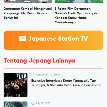
Doraemon Kembali Menginvasi
5 Fakta Film Doraemon:
Roppongi Hills Musim Panas
Nobita's Earth Symphony dan
Tahun Ini
Kenapa Kamu Harus
Menontonnya
Japanese Station TV
Tentang Jepang Lainnya
September 30, 2025
Exclusive Interview : Kento Yamazaki, Tao
Tsuchiya, & Shinsuke Sato Alice in Borderland
July 11, 2025