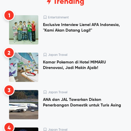
Trending
1
Entertainment
Exclusive Interview Lienel AFA Indonesia,
"Kami Akan Datang Lagi!"
2
Japan Travel
Kamar Pokemon di Hotel MIMARU
Direnovasi, Jadi Makin Ajaib!
3
Japan Travel
ANA dan JAL Tawarkan Diskon
Penerbangan Domestik untuk Turis Asing
4
Japan Travel