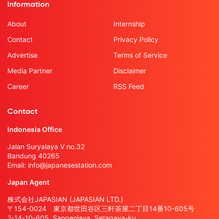
Information
About
Internship
Contact
Privacy Policy
Advertise
Terms of Service
Media Partner
Disclaimer
Career
RSS Feed
Contact
Indonesia Office
Jalan Suryalaya V no.32
Bandung 40265
Email:
info@japanesestation.com
Japan Agent
株式会社JAPASIAN (JAPASIAN LTD.)
〒154-0024 東京都世田谷区三軒茶屋二丁目14番10-605号
2-14-10-605, Sangenjaya, Setagaya-ku