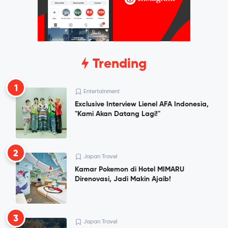
Trending
1
Entertainment
Exclusive Interview Lienel AFA Indonesia,
"Kami Akan Datang Lagi!"
2
Japan Travel
Kamar Pokemon di Hotel MIMARU
Direnovasi, Jadi Makin Ajaib!
3
Japan Travel