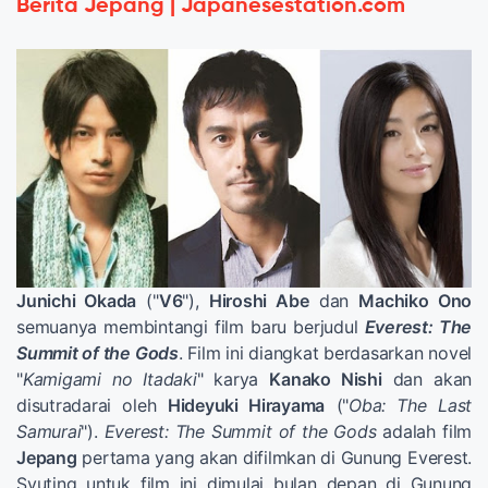
Berita Jepang | Japanesestation.com
Junichi Okada
("
V6
"),
Hiroshi Abe
dan
Machiko Ono
semuanya membintangi film baru berjudul
Everest: The
Summit of the Gods
. Film ini diangkat berdasarkan novel
"
Kamigami no Itadaki
" karya
Kanako Nishi
dan akan
disutradarai oleh
Hideyuki Hirayama
("
Oba: The Last
Samurai
").
Everest: The Summit of the Gods
adalah film
Jepang
pertama yang akan difilmkan di Gunung Everest.
Syuting untuk film ini dimulai bulan depan di Gunung