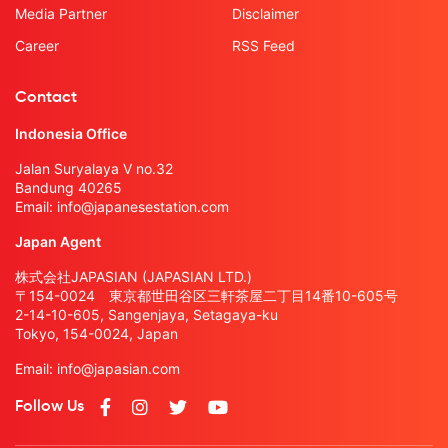
Media Partner
Disclaimer
Career
RSS Feed
Contact
Indonesia Office
Jalan Suryalaya V no.32
Bandung 40265
Email:
info@japanesestation.com
Japan Agent
株式会社JAPASIAN (JAPASIAN LTD.)
〒154-0024 東京都世田谷区三軒茶屋二丁目14番10-605号
2-14-10-605, Sangenjaya, Setagaya-ku
Tokyo, 154-0024, Japan
Email:
info@japasian.com
Follow Us