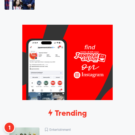
Trending
1
Entertainment