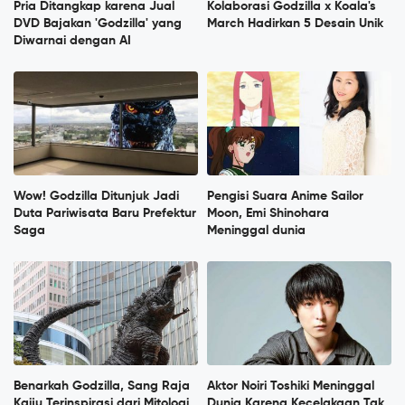
Pria Ditangkap karena Jual
Kolaborasi Godzilla x Koala's
DVD Bajakan 'Godzilla' yang
March Hadirkan 5 Desain Unik
Diwarnai dengan AI
Wow! Godzilla Ditunjuk Jadi
Pengisi Suara Anime Sailor
Duta Pariwisata Baru Prefektur
Moon, Emi Shinohara
Saga
Meninggal dunia
Benarkah Godzilla, Sang Raja
Aktor Noiri Toshiki Meninggal
Kaiju Terinspirasi dari Mitologi
Dunia Karena Kecelakaan Tak