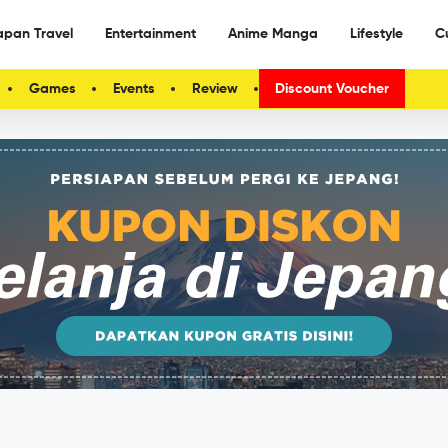
apan Travel
Entertainment
Anime Manga
Lifestyle
C
Games
Events
Review
Discount Voucher