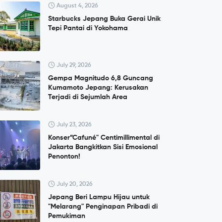
August 4, 2026
Starbucks Jepang Buka Gerai Unik
Tepi Pantai di Yokohama
July 29, 2026
Gempa Magnitudo 6,8 Guncang
Kumamoto Jepang: Kerusakan
Terjadi di Sejumlah Area
July 23, 2026
Konser”Cafuné" Centimillimental di
Jakarta Bangkitkan Sisi Emosional
Penonton!
July 20, 2026
Jepang Beri Lampu Hijau untuk
"Melarang" Penginapan Pribadi di
Pemukiman