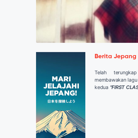
Berita Jepang
Telah terung
membawakan lagu t
kedua
"FIRST CLA