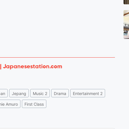
 | Japanesestation.com
pan
Jepang
Music 2
Drama
Entertainment 2
ie Amuro
First Class