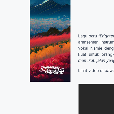
Lagu baru
"Brighte
aransemen instru
vokal Namie dengan
kuat untuk orang-
mari ikuti jalan ya
Lihat video di bawa