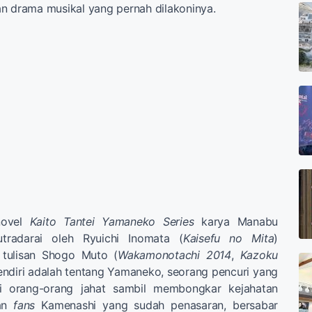
n drama musikal yang pernah dilakoninya.
ovel
Kaito Tantei Yamaneko Series
karya Manabu
utradarai oleh Ryuichi Inomata (
Kaisefu no Mita
)
 tulisan Shogo Muto (
Wakamonotachi
2014
,
Kazoku
sendiri adalah tentang Yamaneko, seorang pencuri yang
i orang-orang jahat sambil membongkar kejahatan
ian
fans
Kamenashi yang sudah penasaran, bersabar