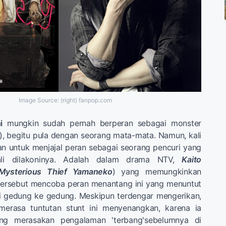
Image Source: (right) fanpop.com
i
mungkin sudah pernah berperan sebagai monster
), begitu pula dengan seorang mata-mata. Namun, kali
an untuk menjajal peran sebagai seorang pencuri yang
li dilakoninya. Adalah dalam drama NTV,
Kaito
Mysterious Thief Yamaneko
) yang memungkinkan
tersebut mencoba peran menantang ini yang menuntut
i gedung ke gedung. Meskipun terdengar mengerikan,
merasa tuntutan stunt ini menyenangkan, karena ia
ng merasakan pengalaman 'terbang'sebelumnya di