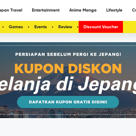
apan Travel
Entertainment
Anime Manga
Lifestyle
C
Games
Events
Review
Discount Voucher