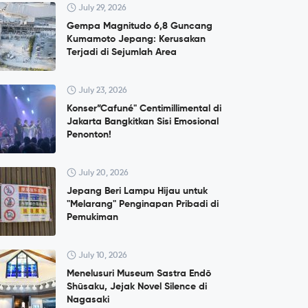
July 29, 2026
Gempa Magnitudo 6,8 Guncang
Kumamoto Jepang: Kerusakan
Terjadi di Sejumlah Area
July 23, 2026
Konser”Cafuné" Centimillimental di
Jakarta Bangkitkan Sisi Emosional
Penonton!
July 20, 2026
Jepang Beri Lampu Hijau untuk
"Melarang" Penginapan Pribadi di
Pemukiman
July 10, 2026
Menelusuri Museum Sastra Endō
Shūsaku, Jejak Novel Silence di
Nagasaki