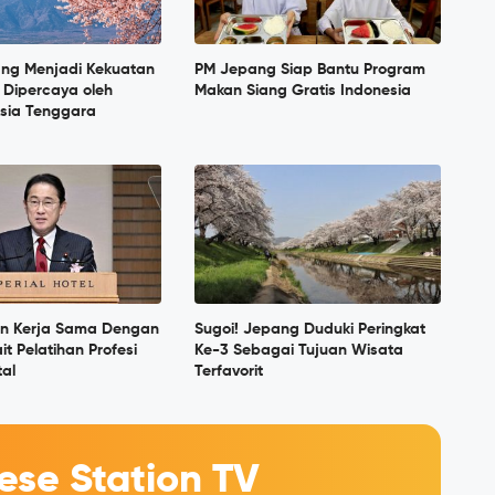
ang Menjadi Kekuatan
PM Jepang Siap Bantu Program
 Dipercaya oleh
Makan Siang Gratis Indonesia
sia Tenggara
in Kerja Sama Dengan
Sugoi! Jepang Duduki Peringkat
it Pelatihan Profesi
Ke-3 Sebagai Tujuan Wisata
tal
Terfavorit
se Station TV