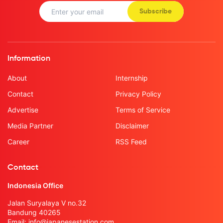
Subscribe
Information
About
Internship
Contact
Privacy Policy
Advertise
Terms of Service
Media Partner
Disclaimer
Career
RSS Feed
Contact
Indonesia Office
Jalan Suryalaya V no.32
Bandung 40265
Email:
info@japanesestation.com