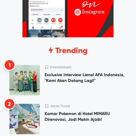
Trending
1
Entertainment
Exclusive Interview Lienel AFA Indonesia,
"Kami Akan Datang Lagi!"
2
Japan Travel
Kamar Pokemon di Hotel MIMARU
Direnovasi, Jadi Makin Ajaib!