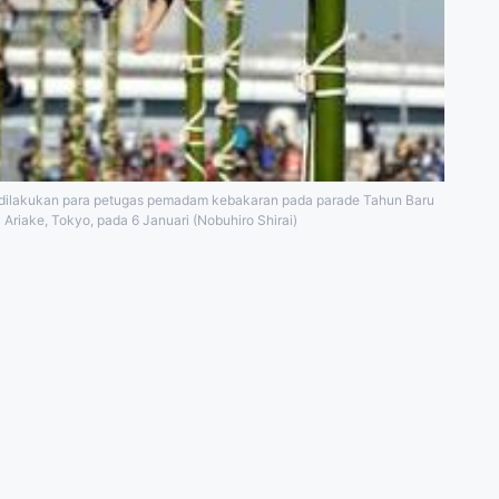
 dilakukan para petugas pemadam kebakaran pada parade Tahun Baru
i Ariake, Tokyo, pada 6 Januari (Nobuhiro Shirai)