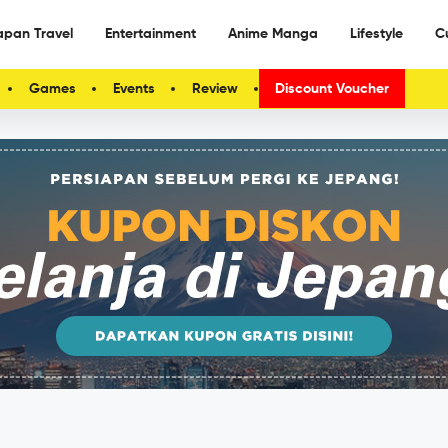
apan Travel
Entertainment
Anime Manga
Lifestyle
C
Games
Events
Review
Discount Voucher