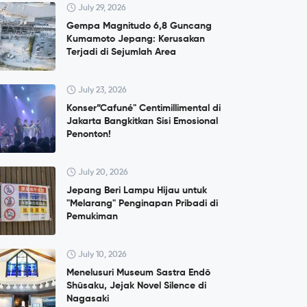
July 29, 2026
Gempa Magnitudo 6,8 Guncang
Kumamoto Jepang: Kerusakan
Terjadi di Sejumlah Area
July 23, 2026
Konser”Cafuné" Centimillimental di
Jakarta Bangkitkan Sisi Emosional
Penonton!
July 20, 2026
Jepang Beri Lampu Hijau untuk
"Melarang" Penginapan Pribadi di
Pemukiman
July 10, 2026
Menelusuri Museum Sastra Endō
Shūsaku, Jejak Novel Silence di
Nagasaki