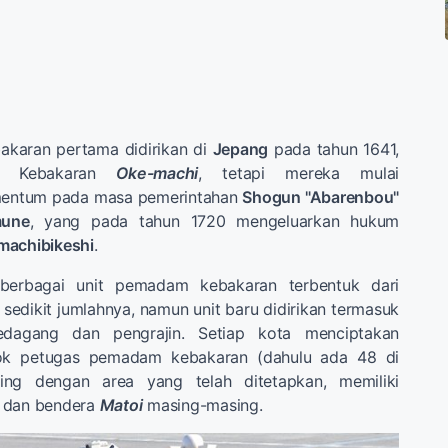
karan pertama didirikan di
Jepang
pada tahun 1641,
iwa Kebakaran
Oke-machi
, tetapi mereka mulai
entum pada masa pemerintahan
Shogun "Abarenbou"
mune
, yang pada tahun 1720 mengeluarkan hukum
machibikeshi
.
 berbagai unit pemadam kebakaran terbentuk dari
 sedikit jumlahnya, namun unit baru didirikan termasuk
edagang dan pengrajin. Setiap kota menciptakan
ok petugas pemadam kebakaran (dahulu ada 48 di
ing dengan area yang telah ditetapkan, memiliki
 dan bendera
Matoi
masing-masing.