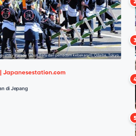
-shiki (Parade Tahun Baru dari pemadam kebakaran), Odaiba, Tokyo
 | Japanesestation.com
n di Jepang