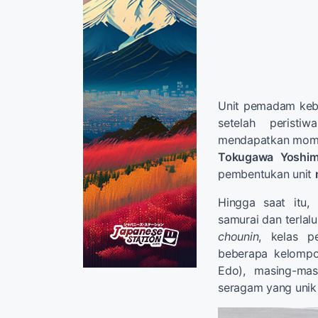
Unit pemadam keba
setelah perist
mendapatkan mom
Tokugawa Yoshi
pembentukan unit
Hingga saat itu,
samurai dan terlalu
chounin
, kelas p
beberapa kelomp
Edo), masing-mas
seragam yang unik