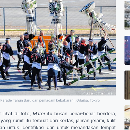
(Parade Tahun Baru dari pemadam kebakaran), Odaiba, Tokyo
n lihat di foto,
Matoi
itu bukan benar-benar bendera,
yang rumit itu terbuat dari kertas, jalinan jerami, kulit
an untuk identifikasi dan untuk menandakan tempat