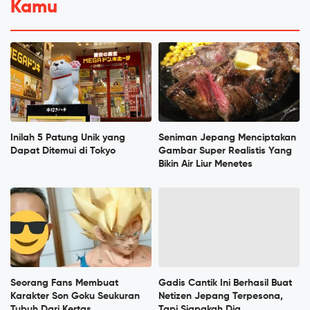
Kamu
Inilah 5 Patung Unik yang
Seniman Jepang Menciptakan
Dapat Ditemui di Tokyo
Gambar Super Realistis Yang
Bikin Air Liur Menetes
Seorang Fans Membuat
Gadis Cantik Ini Berhasil Buat
Karakter Son Goku Seukuran
Netizen Jepang Terpesona,
Tubuh Dari Kertas
Tapi Siapakah Dia