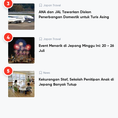
3
Japan Travel
ANA dan JAL Tawarkan Diskon
Penerbangan Domestik untuk Turis Asing
4
Japan Travel
Event Menarik di Jepang Minggu Ini: 20 - 26
Juli
5
News
Kekurangan Staf, Sekolah Penitipan Anak di
Jepang Banyak Tutup