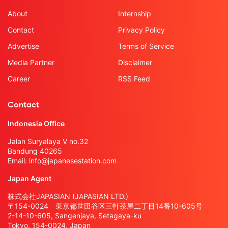
About
Internship
Contact
Privacy Policy
Advertise
Terms of Service
Media Partner
Disclaimer
Career
RSS Feed
Contact
Indonesia Office
Jalan Suryalaya V no.32
Bandung 40265
Email:
info@japanesestation.com
Japan Agent
株式会社JAPASIAN (JAPASIAN LTD.)
〒154-0024 東京都世田谷区三軒茶屋二丁目14番10-605号
2-14-10-605, Sangenjaya, Setagaya-ku
Tokyo, 154-0024, Japan