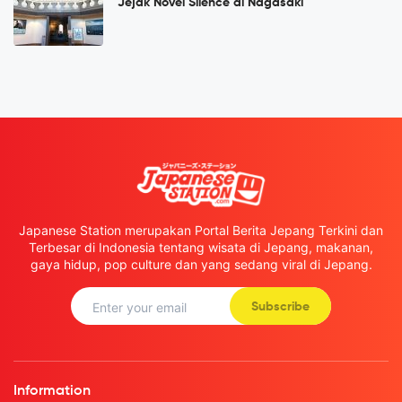
Jejak Novel Silence di Nagasaki
Japanese Station merupakan Portal Berita Jepang Terkini dan
Terbesar di Indonesia tentang wisata di Jepang, makanan,
gaya hidup, pop culture dan yang sedang viral di Jepang.
Subscribe
Information