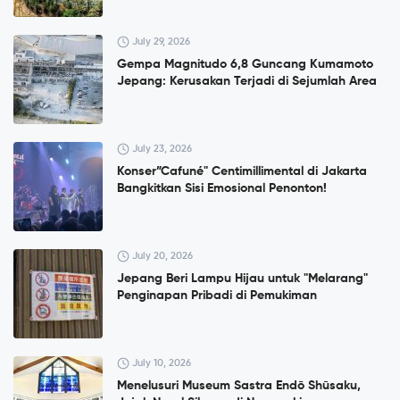
July 29, 2026
Gempa Magnitudo 6,8 Guncang Kumamoto
Jepang: Kerusakan Terjadi di Sejumlah Area
July 23, 2026
Konser”Cafuné" Centimillimental di Jakarta
Bangkitkan Sisi Emosional Penonton!
July 20, 2026
Jepang Beri Lampu Hijau untuk "Melarang"
Penginapan Pribadi di Pemukiman
July 10, 2026
Menelusuri Museum Sastra Endō Shūsaku,