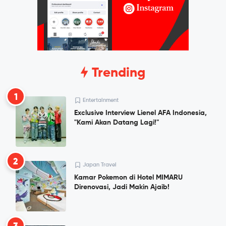
Trending
1
Entertainment
Exclusive Interview Lienel AFA Indonesia,
"Kami Akan Datang Lagi!"
2
Japan Travel
Kamar Pokemon di Hotel MIMARU
Direnovasi, Jadi Makin Ajaib!