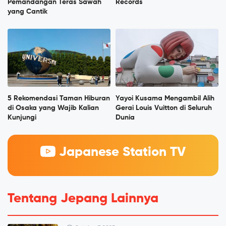
Pemandangan Teras Sawah
Records
yang Cantik
5 Rekomendasi Taman Hiburan
Yayoi Kusama Mengambil Alih
di Osaka yang Wajib Kalian
Gerai Louis Vuitton di Seluruh
Kunjungi
Dunia
Japanese Station TV
Tentang Jepang Lainnya