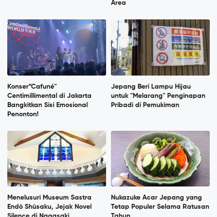
Area
Konser”Cafuné"
Jepang Beri Lampu Hijau
Centimillimental di Jakarta
untuk "Melarang" Penginapan
Bangkitkan Sisi Emosional
Pribadi di Pemukiman
Penonton!
Menelusuri Museum Sastra
Nukazuke Acar Jepang yang
Endō Shūsaku, Jejak Novel
Tetap Populer Selama Ratusan
Silence di Nagasaki
Tahun