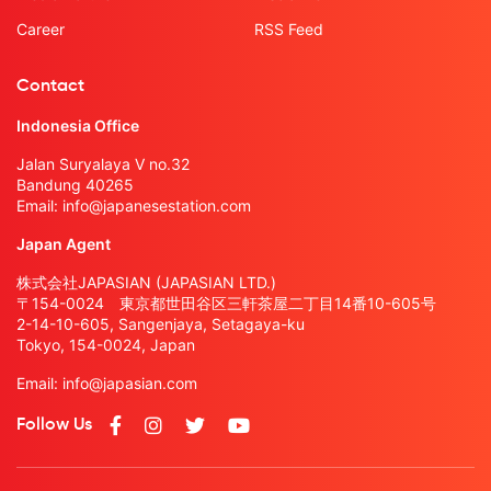
Career
RSS Feed
Contact
Indonesia Office
Jalan Suryalaya V no.32
Bandung 40265
Email:
info@japanesestation.com
Japan Agent
株式会社JAPASIAN (JAPASIAN LTD.)
〒154-0024 東京都世田谷区三軒茶屋二丁目14番10-605号
2-14-10-605, Sangenjaya, Setagaya-ku
Tokyo, 154-0024, Japan
Email:
info@japasian.com
Follow Us