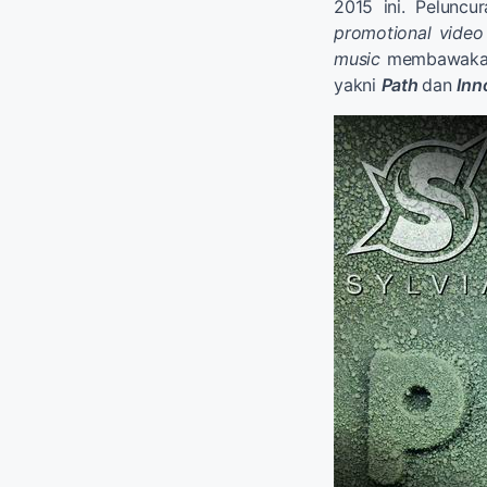
2015 ini. Pelunc
promotional video
music
membawakan 
yakni
Path
dan
Inn