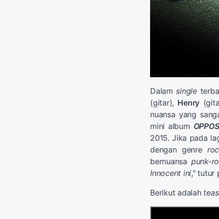
Dalam
single
terba
(gitar),
Henry
(git
nuansa yang sang
mini album
OPPOS
2015. Jika pada l
dengan genre
ro
bernuansa
punk-r
Innocent ini
," tutur
Berikut adalah
teas