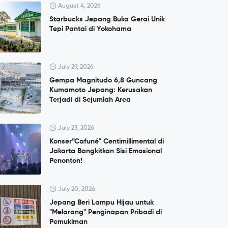
August 4, 2026
Starbucks Jepang Buka Gerai Unik
Tepi Pantai di Yokohama
July 29, 2026
Gempa Magnitudo 6,8 Guncang
Kumamoto Jepang: Kerusakan
Terjadi di Sejumlah Area
July 23, 2026
Konser”Cafuné" Centimillimental di
Jakarta Bangkitkan Sisi Emosional
Penonton!
July 20, 2026
Jepang Beri Lampu Hijau untuk
"Melarang" Penginapan Pribadi di
Pemukiman