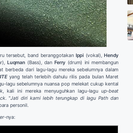
ru tersebut, band beranggotakan
Ippi
(vokal),
Hendy
ar),
Luqman
(Bass), dan
Ferry
(drum) ini membangun
at berbeda dari lagu-lagu mereka sebelumnya dalam
ITE
yang telah terlebih dahulu rilis pada bulan Maret
agu-lagu sebelumnya nuansa pop melekat cukup kental
ck
, kali ini mereka menyuguhkan lagu-lagu
up-beat
ock
. "
Jati diri kami lebih terungkap di lagu Path dan
 para personil.
er
-nya: