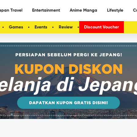
apan Travel
Entertainment
Anime Manga
Lifestyle
C
Games
Events
Review
Discount Voucher