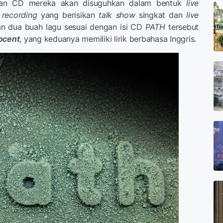
uran CD mereka akan disuguhkan dalam bentuk
live
 recording
yang berisikan
talk show
singkat dan
live
dua buah lagu sesuai dengan isi CD
PATH
tersebut
ocent
, yang keduanya memiliki lirik berbahasa Inggris.