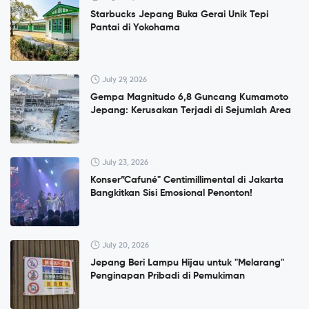
Starbucks Jepang Buka Gerai Unik Tepi
Pantai di Yokohama
July 29, 2026
Gempa Magnitudo 6,8 Guncang Kumamoto
Jepang: Kerusakan Terjadi di Sejumlah Area
July 23, 2026
Konser”Cafuné" Centimillimental di Jakarta
Bangkitkan Sisi Emosional Penonton!
July 20, 2026
Jepang Beri Lampu Hijau untuk "Melarang"
Penginapan Pribadi di Pemukiman