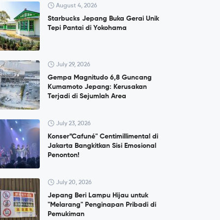
August 4, 2026
Starbucks Jepang Buka Gerai Unik
Tepi Pantai di Yokohama
July 29, 2026
Gempa Magnitudo 6,8 Guncang
Kumamoto Jepang: Kerusakan
Terjadi di Sejumlah Area
July 23, 2026
Konser”Cafuné" Centimillimental di
Jakarta Bangkitkan Sisi Emosional
Penonton!
July 20, 2026
Jepang Beri Lampu Hijau untuk
"Melarang" Penginapan Pribadi di
Pemukiman