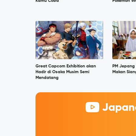
Kamu Coba
Pokémon Wo
Great Capcom Exhibition akan
PM Jepang 
Hadir di Osaka Musim Semi
Makan Siang
Mendatang
Japane