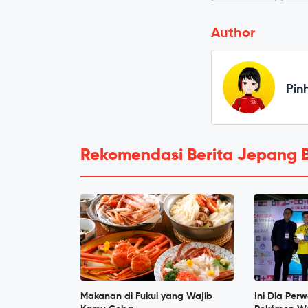
Author
Pin
Rekomendasi Berita Jepang 
Makanan di Fukui yang Wajib
Ini Dia Perw