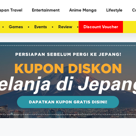
apan Travel
Entertainment
Anime Manga
Lifestyle
C
Games
Events
Review
Discount Voucher