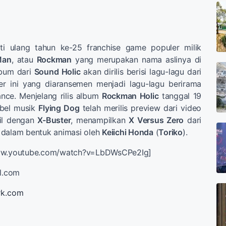
i ulang tahun ke-25 franchise game populer milik
Man
, atau
Rockman
yang merupakan nama aslinya di
lbum dari
Sound Holic
akan dirilis berisi lagu-lagu dari
er ini yang diaransemen menjadi lagu-lagu berirama
nce. Menjelang rilis album
Rockman Holic
tanggal 19
abel musik
Flying Dog
telah merilis preview dari video
nil dengan
X-Buster
, menampilkan
X Versus Zero
dari
t dalam bentuk animasi oleh
Keiichi Honda
(
Toriko
).
www.youtube.com/watch?v=LbDWsCPe2Ig]
ll.com
rk.com