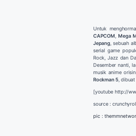
Untuk menghormat
CAPCOM
,
Mega 
Jepang
, sebuah a
serial game popul
Rock, Jazz dan Da
Desember nanti, l
musik anime orisi
Rockman 5
, dibua
[youtube http://
source : crunchyro
pic : themmnetwo