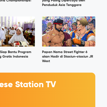
rld Championships!
yang Paling Dipercaya oleh
Penduduk Asia Tenggara
Siap Bantu Program
Papan Nama Street Fighter 6
 Gratis Indonesia
akan Hadir di Stasiun-stasiun JR
West
se Station TV