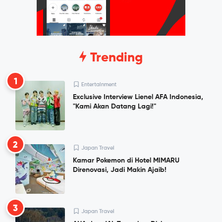
Trending
1
Entertainment
Exclusive Interview Lienel AFA Indonesia,
"Kami Akan Datang Lagi!"
2
Japan Travel
Kamar Pokemon di Hotel MIMARU
Direnovasi, Jadi Makin Ajaib!
3
Japan Travel