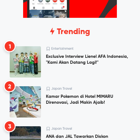
Trending
1
Entertainment
Exclusive Interview Lienel AFA Indonesia,
"Kami Akan Datang Lagi!"
2
Japan Travel
Kamar Pokemon di Hotel MIMARU
Direnovasi, Jadi Makin Ajaib!
3
Japan Travel
ANA dan JAL Tawarkan Diskon