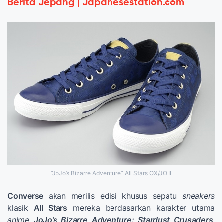
Berita Jepang | Japanesestation.com
“JoJo’s Bizarre Adventure” All Stars OX/JO II
Converse
akan merilis edisi khusus sepatu
sneakers
klasik
All Stars
mereka berdasarkan karakter utama
anime
JoJo’s Bizarre Adventure: Stardust Crusaders
,