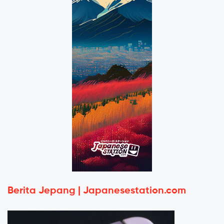
Berita Jepang | Japanesestation.com