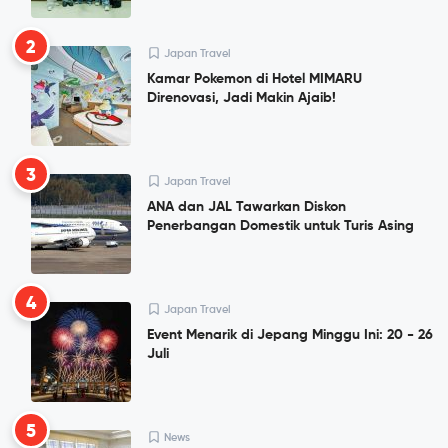
2
Japan Travel
Kamar Pokemon di Hotel MIMARU
Direnovasi, Jadi Makin Ajaib!
3
Japan Travel
ANA dan JAL Tawarkan Diskon
Penerbangan Domestik untuk Turis Asing
4
Japan Travel
Event Menarik di Jepang Minggu Ini: 20 - 26
Juli
5
News