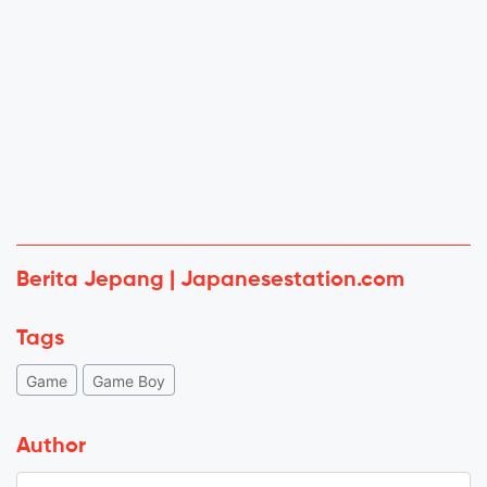
Berita Jepang | Japanesestation.com
Tags
Game
Game Boy
Author