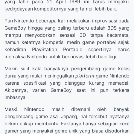
yang lahir pada 21 April 1989 ini harus mengakui
kedigdayaan kompetitornya yang tampil lebih baik.
Pun Nintendo beberapa kali melakukan improvisasi pada
GameBoy hingga yang paling terbaru adalah 3DS yang
mampu menyodorkan sensasi 3D tanpa kacamata,
namun ketatnya kompetisi mesin game portabel sejak
kehadiran PlayStation Portable sepertinya harus
memaksa Nintendo untuk berinovasi lebih baik lagi.
Makin sulit kala banyaknya pengembang game kelas
dunia yang mulai meninggalkan
platform
game Nintendo
karena spesifikasi yang dianggap kurang memadai.
Akibatnya, varian GameBoy saat ini pun terkena
imbasnya.
Meski Nintendo masih ditemani oleh banyak
pengembang game asal Jepang, hal tersebut nyatanya
belum cukup membantu. Faktanya hanya sebagian kecil
gamer yang menyukai genre unik yang biasa disodorkan