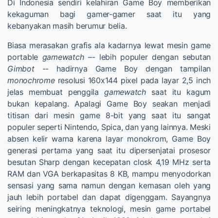
Di Indonesia sendiri kelahiran Game Boy memberikan
kekaguman bagi gamer-gamer saat itu yang
kebanyakan masih berumur belia.
Biasa merasakan grafis ala kadarnya lewat mesin game
portable
gamewatch
–- lebih populer dengan sebutan
Gimbot
-- hadirnya Game Boy dengan tampilan
monochrome
resolusi 160x144 pixel pada layar 2,5 inch
jelas membuat penggila
gamewatch
saat itu kagum
bukan kepalang. Apalagi Game Boy seakan menjadi
titisan dari mesin game 8-bit yang saat itu sangat
populer seperti Nintendo, Spica, dan yang lainnya. Meski
absen kelir warna karena layar monokrom, Game Boy
generasi pertama yang saat itu dipersenjatai prosesor
besutan Sharp dengan kecepatan closk 4,19 MHz serta
RAM dan VGA berkapasitas 8 KB, mampu menyodorkan
sensasi yang sama namun dengan kemasan oleh yang
jauh lebih portabel dan dapat digenggam. Sayangnya
seiring meningkatnya teknologi, mesin game portabel