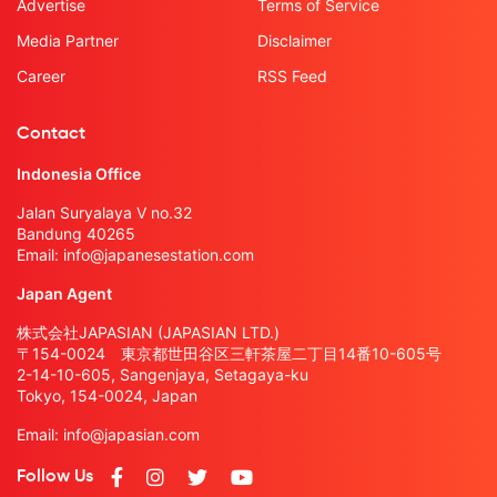
Advertise
Terms of Service
Media Partner
Disclaimer
Career
RSS Feed
Contact
Indonesia Office
Jalan Suryalaya V no.32
Bandung 40265
Email:
info@japanesestation.com
Japan Agent
株式会社JAPASIAN (JAPASIAN LTD.)
〒154-0024 東京都世田谷区三軒茶屋二丁目14番10-605号
2-14-10-605, Sangenjaya, Setagaya-ku
Tokyo, 154-0024, Japan
Email:
info@japasian.com
Follow Us