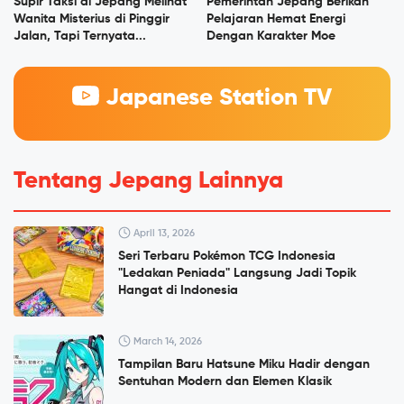
Supir Taksi di Jepang Melihat
Pemerintah Jepang Berikan
Wanita Misterius di Pinggir
Pelajaran Hemat Energi
Jalan, Tapi Ternyata...
Dengan Karakter Moe
Japanese Station TV
Tentang Jepang Lainnya
April 13, 2026
Seri Terbaru Pokémon TCG Indonesia
"Ledakan Peniada" Langsung Jadi Topik
Hangat di Indonesia
March 14, 2026
Tampilan Baru Hatsune Miku Hadir dengan
Sentuhan Modern dan Elemen Klasik