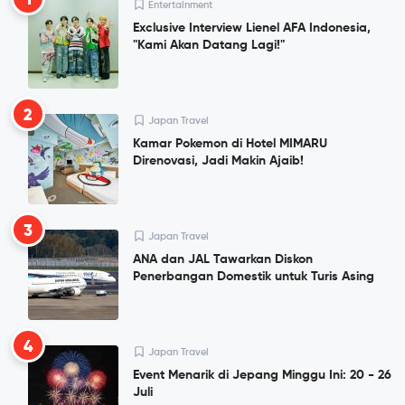
Entertainment
Exclusive Interview Lienel AFA Indonesia,
"Kami Akan Datang Lagi!"
2
Japan Travel
Kamar Pokemon di Hotel MIMARU
Direnovasi, Jadi Makin Ajaib!
3
Japan Travel
ANA dan JAL Tawarkan Diskon
Penerbangan Domestik untuk Turis Asing
4
Japan Travel
Event Menarik di Jepang Minggu Ini: 20 - 26
Juli