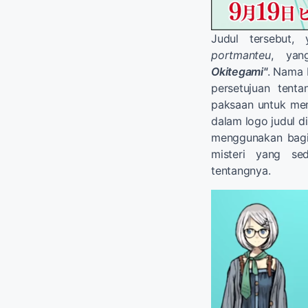
Judul tersebut,
portmanteu
, yan
Okitegami"
. Nama 
persetujuan tent
paksaan untuk mem
dalam logo judul d
menggunakan bagi
misteri yang se
tentangnya.