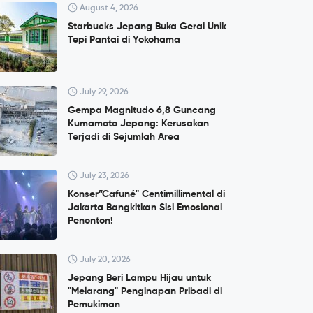
August 4, 2026
Starbucks Jepang Buka Gerai Unik
Tepi Pantai di Yokohama
July 29, 2026
Gempa Magnitudo 6,8 Guncang
Kumamoto Jepang: Kerusakan
Terjadi di Sejumlah Area
July 23, 2026
Konser”Cafuné" Centimillimental di
Jakarta Bangkitkan Sisi Emosional
Penonton!
July 20, 2026
Jepang Beri Lampu Hijau untuk
"Melarang" Penginapan Pribadi di
Pemukiman