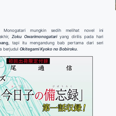
l Monogatari mungkin sedih melihat novel ini
akhir,
Zoku Owarimonogatari
yang dirilis pada hari
pang
, tapi itu mengandung bab pertama dari seri
ya berjudul
Okitegami Kyoko no Bobiroku
.