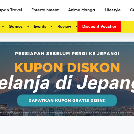
apan Travel
Entertainment
Anime Manga
Lifestyle
C
Games
Events
Review
Discount Voucher