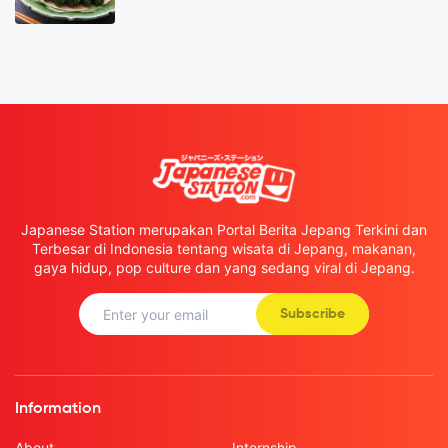
Japanese Station merupakan Portal Berita Jepang Terkini dan
Terbesar di Indonesia tentang wisata di Jepang, makanan,
gaya hidup, pop culture dan yang sedang viral di Jepang.
Subscribe
Information
About
Internship