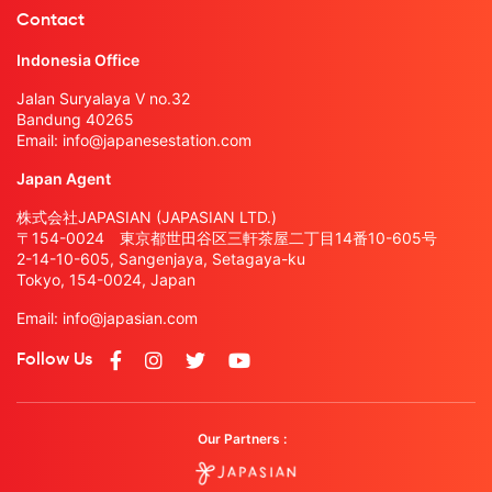
Contact
Indonesia Office
Jalan Suryalaya V no.32
Bandung 40265
Email:
info@japanesestation.com
Japan Agent
株式会社JAPASIAN (JAPASIAN LTD.)
〒154-0024 東京都世田谷区三軒茶屋二丁目14番10-605号
2-14-10-605, Sangenjaya, Setagaya-ku
Tokyo, 154-0024, Japan
Email:
info@japasian.com
Follow Us
Our Partners :