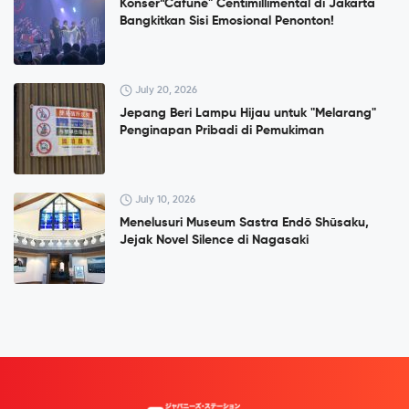
Konser”Cafuné" Centimillimental di Jakarta
Bangkitkan Sisi Emosional Penonton!
July 20, 2026
Jepang Beri Lampu Hijau untuk "Melarang"
Penginapan Pribadi di Pemukiman
July 10, 2026
Menelusuri Museum Sastra Endō Shūsaku,
Jejak Novel Silence di Nagasaki