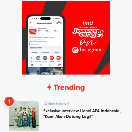
Trending
1
Entertainment
Exclusive Interview Lienel AFA Indonesia,
"Kami Akan Datang Lagi!"