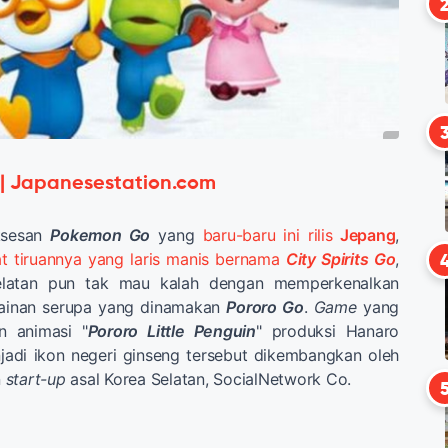
 | Japanesestation.com
uksesan
Pokemon Go
yang
baru-baru ini rilis
Jepang
,
t tiruannya yang laris manis bernama
City Spirits Go
,
elatan pun tak mau kalah dengan memperkenalkan
mainan serupa yang dinamakan
Pororo Go
.
Game
yang
n animasi "
Pororo Little Penguin
" produksi Hanaro
adi ikon negeri ginseng tersebut dikembangkan oleh
n
start-up
asal Korea Selatan, SocialNetwork Co.