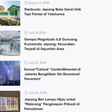
August 4, 2026
Starbucks Jepang Buka Gerai Unik
Tepi Pantai di Yokohama
July 29, 2026
Gempa Magnitudo 6,8 Guncang
Kumamoto Jepang: Kerusakan
Terjadi di Sejumlah Area
July 23, 2026
Konser”Cafuné" Centimillimental di
Jakarta Bangkitkan Sisi Emosional
Penonton!
July 20, 2026
Jepang Beri Lampu Hijau untuk
"Melarang" Penginapan Pribadi di
Pemukiman