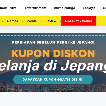
apan Travel
Entertainment
Anime Manga
Lifestyle
C
Games
Events
Review
Discount Voucher