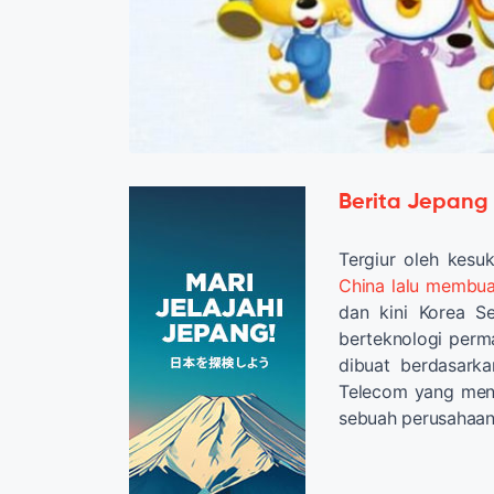
Berita Jepang
Tergiur oleh kes
China lalu membua
dan kini Korea S
berteknologi per
dibuat berdasarka
Telecom yang menj
sebuah perusahaa