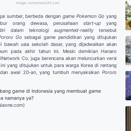
image: rocketnews24.com
bagai sumber, berbeda dengan
game Pokemon Go
yang
hibur orang dewasa, perusahaan
start-up
yang
diri dalam teknologi
augmented-reality
tersebut
Pororo Go
sebagai game pendidikan yang ditujukan
i bawah usia sekolah dasar, yang dijadwalkan akan
mum pada akhir tahun ini. Meski demikian Hanaro
lNetwork Co. juga berencana akan meluncurkan versi
ini yang ditujukan untuk para warga Korea di rentang
a dan awal 20-an, yang tumbuh menyaksikan
Pororo
mbang
game
di Indonesia yang membuat
game
apa namanya ya?
siaone.com)