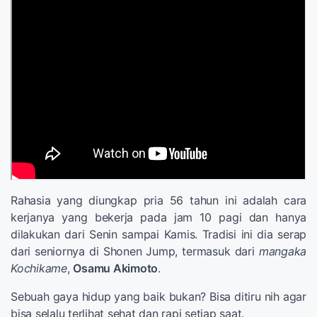
Rahasia yang diungkap pria 56 tahun ini adalah cara
kerjanya yang bekerja pada jam 10 pagi dan hanya
dilakukan dari Senin sampai Kamis. Tradisi ini dia serap
dari seniornya di Shonen Jump, termasuk dari
mangaka
Kochikame
,
Osamu Akimoto
.
Sebuah gaya hidup yang baik bukan? Bisa ditiru nih agar
bisa selalu terlihat sehat dan rapi setiap saat.