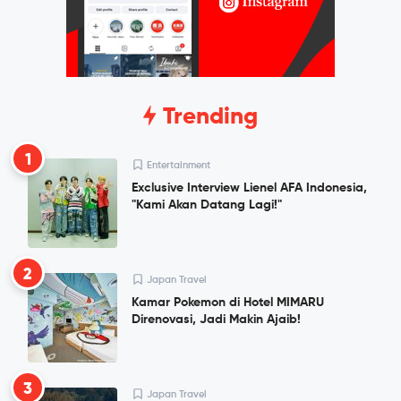
Trending
1
Entertainment
Exclusive Interview Lienel AFA Indonesia,
"Kami Akan Datang Lagi!"
2
Japan Travel
Kamar Pokemon di Hotel MIMARU
Direnovasi, Jadi Makin Ajaib!
3
Japan Travel