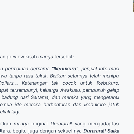
an preview kisah
manga
tersebut:
an permainan bernama
"Ikebukuro"
, penjual informasi
wa tanpa rasa takut. Bisikan setannya telah menipu
ollars.... Ketenangan tak cocok untuk Ikebukuro.
mpat tersembunyi, keluarga Awakusu, pembunuh gelap
 si badung dari Saitama, dan mereka yang mengetahui
Semua ide mereka berbenturan dan Ikebukuro jatuh
kali lagi.
bitkan
manga
original
Durarara!!
yang mengadaptasi
Utara, begitu juga dengan sekuel-nya
Durarara!! Saika