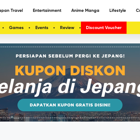
apan Travel
Entertainment
Anime Manga
Lifestyle
C
Games
Events
Review
Discount Voucher