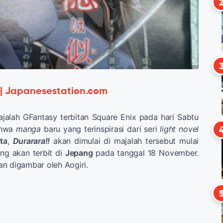
 | Japanesestation.com
jalah GFantasy terbitan Square Enix pada hari Sabtu
ahwa
manga
baru yang terinspirasi dari seri
light novel
ta
,
Durarara!!
akan dimulai di majalah tersebut mulai
ng akan terbit di
Jepang
pada tanggal 18 November.
an digambar oleh Aogiri.