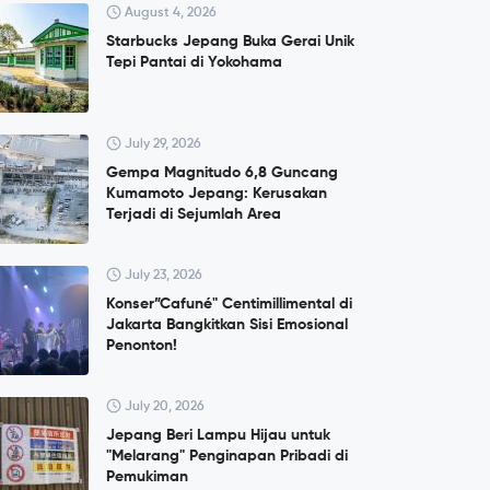
August 4, 2026
Starbucks Jepang Buka Gerai Unik
Tepi Pantai di Yokohama
July 29, 2026
Gempa Magnitudo 6,8 Guncang
Kumamoto Jepang: Kerusakan
Terjadi di Sejumlah Area
July 23, 2026
Konser”Cafuné" Centimillimental di
Jakarta Bangkitkan Sisi Emosional
Penonton!
July 20, 2026
Jepang Beri Lampu Hijau untuk
"Melarang" Penginapan Pribadi di
Pemukiman