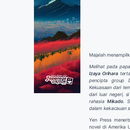
Majalah menampilk
Melihat pada pap
Izaya Orihara
terta
pencipta group D
Kekuasaan dari te
dari luar negeri,
rahasia
Mikado
. 
dalam kekacauan se
Yen Press mener
novel di Amerika 