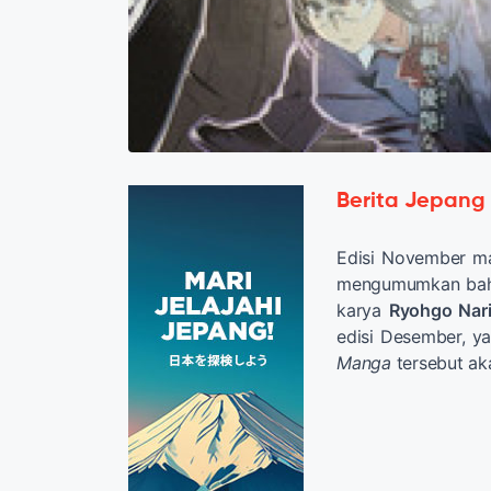
Berita Jepang
Edisi November ma
mengumumkan b
karya
Ryohgo Nari
edisi Desember, ya
Manga
tersebut ak