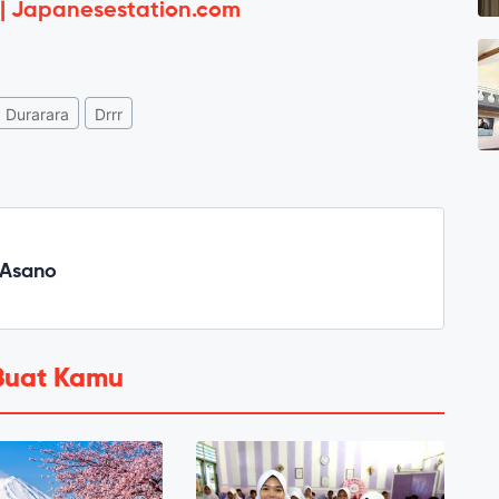
 | Japanesestation.com
Durarara
Drrr
 Asano
Buat Kamu